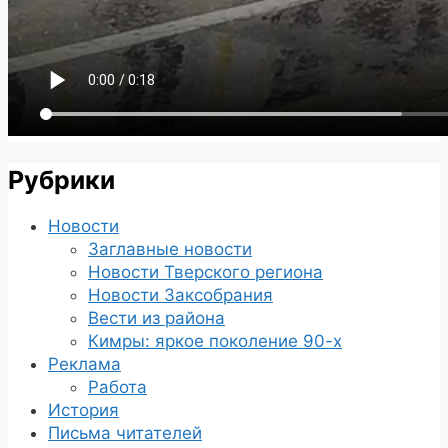
Рубрики
Новости
Заглавные новости
Новости Тверского региона
Новости Заксобрания
Вести из района
Кимры: яркое поколение 90-х
Реклама
Работа
История
Письма читателей