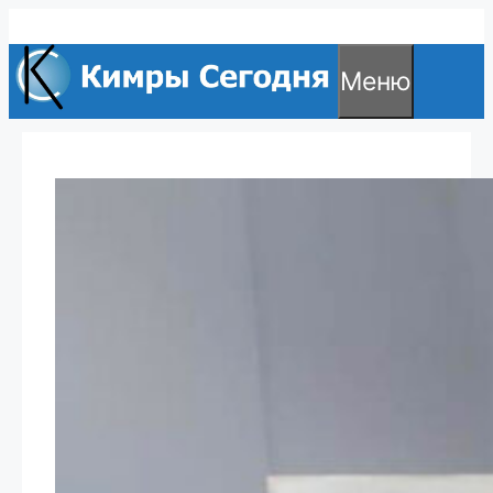
Перейти
к
Меню
содержимому