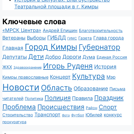
Театральной площади в г. Кимры
Ключевые слова
«МРСК Центра»
Андрей Епишин
Благотворительность
ГИБДД
Ветераны
Выборы
Глава города
Газета
ГИМС
Город Кимры
Губернатор
Главная
Дети
Депутаты
Дороги
Добро
Дума
Единая Россия
Игорь Руденя
История
ЖКХ
Здравоохранение
Культура
Концерт
Мэр
Кимры православные
Новости
Область
Образование
Письма
Полиция
Праздник
Правила
читателей
Политика
Проблема
Происшествия
Спорт
Район
Транспорт
конкурс
Юбилей
Строительство
Футбол
Фото
прокуратура