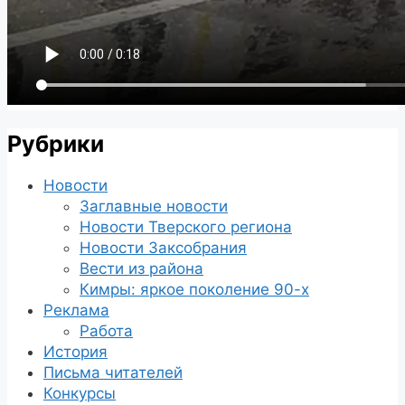
Рубрики
Новости
Заглавные новости
Новости Тверского региона
Новости Заксобрания
Вести из района
Кимры: яркое поколение 90-х
Реклама
Работа
История
Письма читателей
Конкурсы