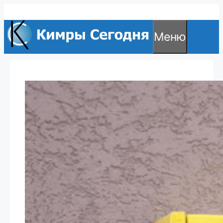
Перейти
к
Меню
содержимому