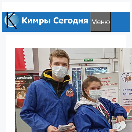
Перейти
к
Меню
содержимому