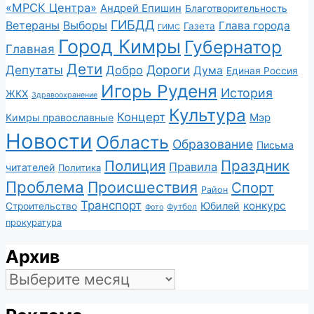
«МРСК Центра»
Андрей Епишин
Благотворительность
ГИБДД
Ветераны
Выборы
Глава города
Газета
ГИМС
Город Кимры
Губернатор
Главная
Дети
Депутаты
Дороги
Добро
Дума
Единая Россия
Игорь Руденя
История
ЖКХ
Здравоохранение
Культура
Концерт
Мэр
Кимры православные
Новости
Область
Образование
Письма
Полиция
Праздник
Правила
читателей
Политика
Проблема
Происшествия
Спорт
Район
Транспорт
конкурс
Юбилей
Строительство
Футбол
Фото
прокуратура
Архив
Архив