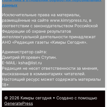
данных
Исключительные права на материалы,
размещённые на сайте www.kimrypress.ru, в
соответствии с законодательством Российской
Федерации об охране результатов
интеллектуальной деятельности принадлежат
АНО «Редакция газеты «Кимры Сегодня».
Администратор сайта:
Дмитрий Игоревич Ступин.
E-MAIL: ksha@list.ru
Редакция не несет ответственности за мнения,
высказанные в комментариях читателей.
Настоящий ресурс может содержать материалы
18+
© 2026 Кимры cегодня
• Создано с помощью
GeneratePress