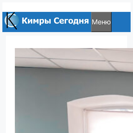
Перейти
к
Меню
содержимому