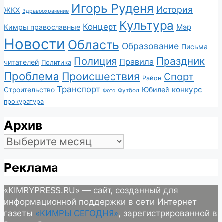
Игорь Руденя
История
ЖКХ
Здравоохранение
Культура
Концерт
Мэр
Кимры православные
Новости
Область
Образование
Письма
Полиция
Праздник
Правила
читателей
Политика
Проблема
Происшествия
Спорт
Район
Транспорт
конкурс
Юбилей
Строительство
Футбол
Фото
прокуратура
Архив
Архив
Реклама
«KIMRYPRESS.RU» — сайт, созданный для
информационной поддержки в сети Интернет
газеты
«КИМРЫ СЕГОДНЯ»
, зарегистрированной в