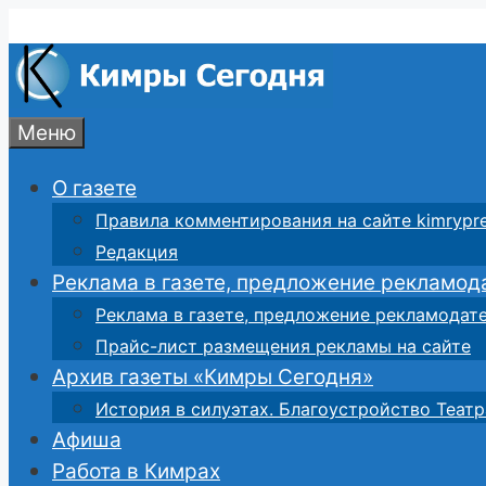
Перейти
к
содержимому
Меню
О газете
Правила комментирования на сайте kimrypre
Редакция
Реклама в газете, предложение рекламод
Реклама в газете, предложение рекламодат
Прайс-лист размещения рекламы на сайте
Архив газеты «Кимры Сегодня»
История в силуэтах. Благоустройство Театр
Афиша
Работа в Кимрах