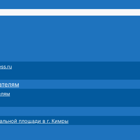
ss.ru
ателям
елям
альной площади в г. Кимры