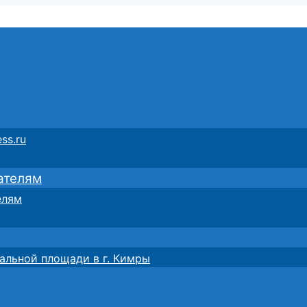
ss.ru
ателям
елям
альной площади в г. Кимры