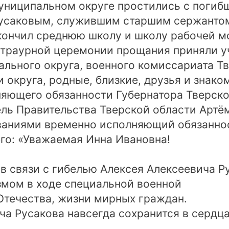
униципальном округе простились с погиб
усаковым, служившим старшим сержантом 
кончил среднюю школу и школу рабочей м
В траурной церемонии прощания приняли у
льного округа, военного комиссариата Т
 округа, родные, близкие, друзья и знако
яющего обязанности Губернатора Тверско
ль Правительства Тверской области Артё
ваниями временно исполняющий обязаннос
го: «Уважаемая Инна Ивановна!
в связи с гибелью Алексея Алексеевича Р
змом в ходе специальной военной
Отечества, жизни мирных граждан.
а Русакова навсегда сохранится в сердца