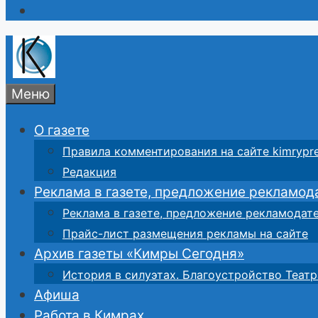
Меню
О газете
Правила комментирования на сайте kimrypre
Редакция
Реклама в газете, предложение рекламод
Реклама в газете, предложение рекламодат
Прайс-лист размещения рекламы на сайте
Архив газеты «Кимры Сегодня»
История в силуэтах. Благоустройство Театр
Афиша
Работа в Кимрах