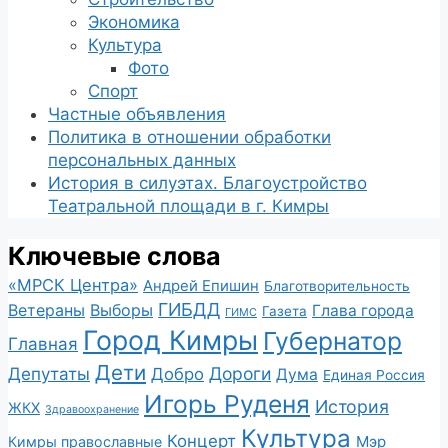
Экономика
Культура
Фото
Спорт
Частные объявления
Политика в отношении обработки
персональных данных
История в силуэтах. Благоустройство
Театральной площади в г. Кимры
Ключевые слова
«МРСК Центра»
Андрей Епишин
Благотворительность
ГИБДД
Ветераны
Выборы
Глава города
Газета
ГИМС
Город Кимры
Губернатор
Главная
Дети
Депутаты
Дороги
Добро
Дума
Единая Россия
Игорь Руденя
История
ЖКХ
Здравоохранение
Культура
Концерт
Мэр
Кимры православные