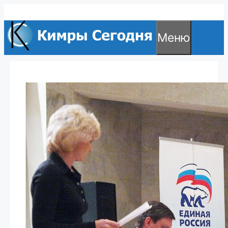
Перейти
к
Меню
содержимому