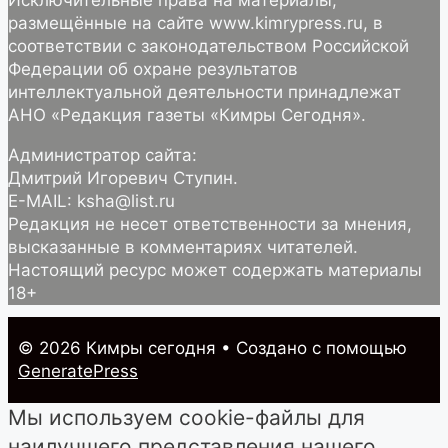
Исключительные права на материалы,
размещённые на сайте www.kimrypress.ru, в
соответствии с законодательством Российской
Федерации об охране результатов
интеллектуальной деятельности принадлежат
АНО «Редакция газеты «Кимры Сегодня».
Администратор сайта:
Дмитрий Игоревич Ступин.
E-MAIL: ksha@list.ru
Редакция не несет ответственности за мнения,
высказанные в комментариях читателей.
Настоящий ресурс может содержать материалы
18+
© 2026 Кимры cегодня
• Создано с помощью
GeneratePress
Мы используем cookie-файлы для
наилучшего представления нашего