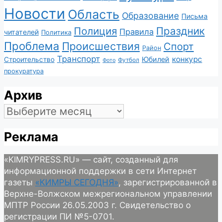
Новости
Область
Образование
Письма
Полиция
Праздник
Правила
читателей
Политика
Проблема
Происшествия
Спорт
Район
Транспорт
конкурс
Юбилей
Строительство
Футбол
Фото
прокуратура
Архив
Архив
Реклама
«KIMRYPRESS.RU» — сайт, созданный для
информационной поддержки в сети Интернет
газеты
«КИМРЫ СЕГОДНЯ»
, зарегистрированной в
Верхне-Волжском межрегиональном управлении
МПТР России 26.05.2003 г. Свидетельство о
регистрации ПИ №5-0701.