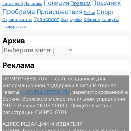
Полиция
Праздник
Правила
читателей
Политика
Проблема
Происшествия
Спорт
Район
Транспорт
конкурс
Юбилей
Строительство
Футбол
Фото
прокуратура
Архив
Архив
Реклама
«KIMRYPRESS.RU» — сайт, созданный для
информационной поддержки в сети Интернет
газеты
«КИМРЫ СЕГОДНЯ»
, зарегистрированной в
Верхне-Волжском межрегиональном управлении
МПТР России 26.05.2003 г. Свидетельство о
регистрации ПИ №5-0701.
АДРЕС РЕДАКЦИИ И ИЗДАТЕЛЯ:
171506, Тверская область, г. Кимры, ул. Кирова, д.