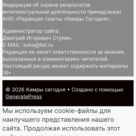
Федерации об охране результатов
интеллектуальной деятельности принадлежат
АНО «Редакция газеты «Кимры Сегодня».
Администратор сайта:
Дмитрий Игоревич Ступин.
E-MAIL: ksha@list.ru
Редакция не несет ответственности за мнения,
высказанные в комментариях читателей.
Настоящий ресурс может содержать материалы
18+
© 2026 Кимры cегодня
• Создано с помощью
GeneratePress
Мы используем cookie-файлы для
наилучшего представления нашего
сайта. Продолжая использовать этот