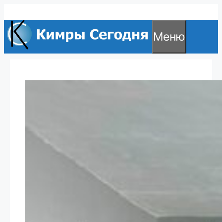
Перейти
к
Меню
содержимому