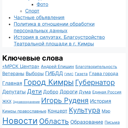
Фото
Спорт
Частные объявления
Политика в отношении обработки
персональных данных
История в силуэтах. Благоустройство
Театральной площади в г. Кимры
Ключевые слова
«МРСК Центра»
Андрей Епишин
Благотворительность
ГИБДД
Ветераны
Выборы
Глава города
Газета
ГИМС
Город Кимры
Губернатор
Главная
Дети
Депутаты
Дороги
Добро
Дума
Единая Россия
Игорь Руденя
История
ЖКХ
Здравоохранение
Культура
Концерт
Мэр
Кимры православные
Новости
Область
Образование
Письма