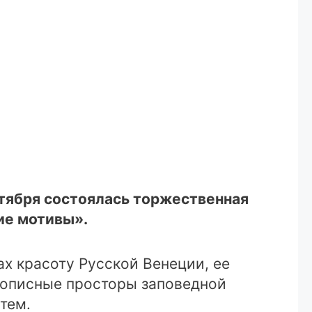
ктября состоялась торжественная
ие мотивы».
х красоту Русской Венеции, ее
вописные просторы заповедной
тем.