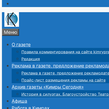
Меню
О газете
Правила комментирования на сайте kimrypre
Редакция
Реклама в газете, предложение рекламод
Реклама в газете, предложение рекламодат
Прайс-лист размещения рекламы на сайте
Архив газеты «Кимры Сегодня»
История в силуэтах. Благоустройство Театр
Афиша
Работа в Кимрах