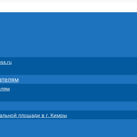
ss.ru
ателям
елям
альной площади в г. Кимры