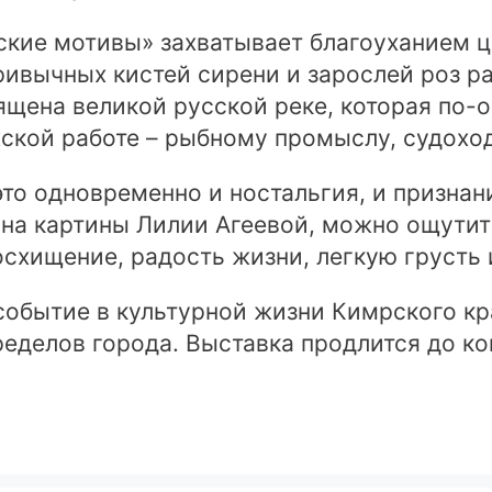
ские мотивы» захватывает благоуханием ц
ривычных кистей сирени и зарослей роз р
вящена великой русской реке, которая по-
ской работе – рыбному промыслу, судоход
то одновременно и ностальгия, и признан
я на картины Лилии Агеевой, можно ощутит
осхищение, радость жизни, легкую грусть
событие в культурной жизни Кимрского кр
ределов города. Выставка продлится до ко