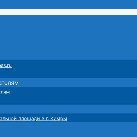
ss.ru
ателям
елям
альной площади в г. Кимры