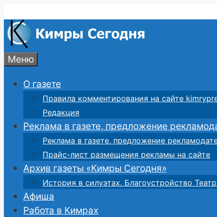
Перейти
к
содержимому
Меню
О газете
Правила комментирования на сайте kimrypre
Редакция
Реклама в газете, предложение рекламод
Реклама в газете, предложение рекламодат
Прайс-лист размещения рекламы на сайте
Архив газеты «Кимры Сегодня»
История в силуэтах. Благоустройство Театр
Афиша
Работа в Кимрах