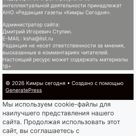
интеллектуальной деятельности принадлежат
АНО «Редакция газеты «Кимры Сегодня».
Администратор сайта:
Дмитрий Игоревич Ступин.
E-MAIL: ksha@list.ru
Редакция не несет ответственности за мнения,
высказанные в комментариях читателей.
Настоящий ресурс может содержать материалы
18+
© 2026 Кимры cегодня
• Создано с помощью
GeneratePress
Мы используем cookie-файлы для
наилучшего представления нашего
сайта. Продолжая использовать этот
сайт, вы соглашаетесь с