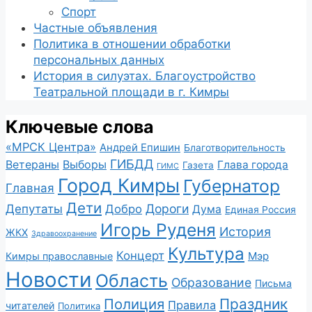
Спорт
Частные объявления
Политика в отношении обработки
персональных данных
История в силуэтах. Благоустройство
Театральной площади в г. Кимры
Ключевые слова
«МРСК Центра»
Андрей Епишин
Благотворительность
ГИБДД
Ветераны
Выборы
Глава города
Газета
ГИМС
Город Кимры
Губернатор
Главная
Дети
Депутаты
Дороги
Добро
Дума
Единая Россия
Игорь Руденя
История
ЖКХ
Здравоохранение
Культура
Концерт
Мэр
Кимры православные
Новости
Область
Образование
Письма
Полиция
Праздник
Правила
читателей
Политика