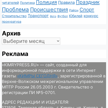
Полиция
Праздник
Правила
читателей
Политика
Проблема
Происшествия
Спорт
Район
Транспорт
конкурс
Юбилей
Строительство
Футбол
Фото
прокуратура
Архив
Архив
Реклама
«KIMRYPRESS.RU» — сайт, созданный для
информационной поддержки в сети Интернет
газеты
«КИМРЫ СЕГОДНЯ»
, зарегистрированной в
Верхне-Волжском межрегиональном управлении
МПТР России 26.05.2003 г. Свидетельство о
регистрации ПИ №5-0701.
АДРЕС РЕДАКЦИИ И ИЗДАТЕЛЯ:
171506, Тверская область, г. Кимры, ул. Кирова, д.