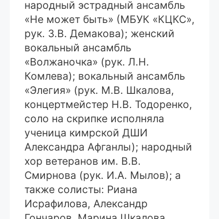
народный эстрадный ансамбль
«Не может быть» (МБУК «КЦКС»,
рук. З.В. Демакова); женский
вокальный ансамбль
«Волжаночка» (рук. Л.Н.
Комлева); вокальный ансамбль
«Элегия» (рук. М.В. Шкалова,
концертмейстер Н.В. Тодоренко,
соло на скрипке исполняла
ученица кимрской ДШИ
Александра Афганлы); народный
хор ветеранов им. В.В.
Смирнова (рук. И.А. Мылов); а
также солисты: Риана
Исрафилова, Александр
Гончаров, Марина Шкалова,