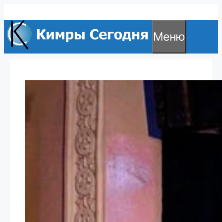
Перейти
к
Меню
содержимому