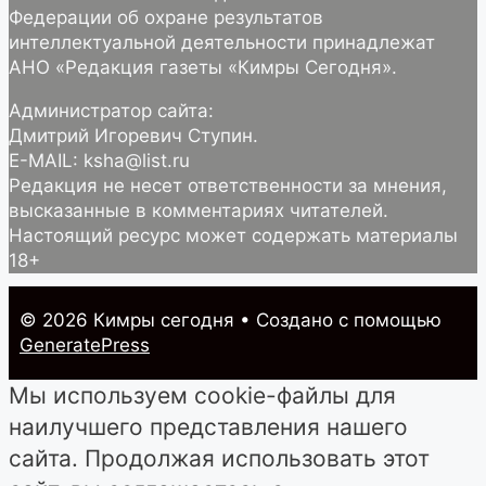
Федерации об охране результатов
интеллектуальной деятельности принадлежат
АНО «Редакция газеты «Кимры Сегодня».
Администратор сайта:
Дмитрий Игоревич Ступин.
E-MAIL: ksha@list.ru
Редакция не несет ответственности за мнения,
высказанные в комментариях читателей.
Настоящий ресурс может содержать материалы
18+
© 2026 Кимры cегодня
• Создано с помощью
GeneratePress
Мы используем cookie-файлы для
наилучшего представления нашего
сайта. Продолжая использовать этот