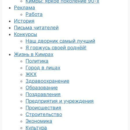
Кимры: яркое поколение 90-х
Реклама
Работа
История
Письма читателей
Конкурсы
Наш дворник самый лучший
Я горжусь своей роднёй!
Жизнь в Кимрах
Политика
Город в лицах
ЖКХ
Здравоохранение
Образование
Поздравления
Предприятия и учреждения
Происшествия
Строительство
Экономика
Культура