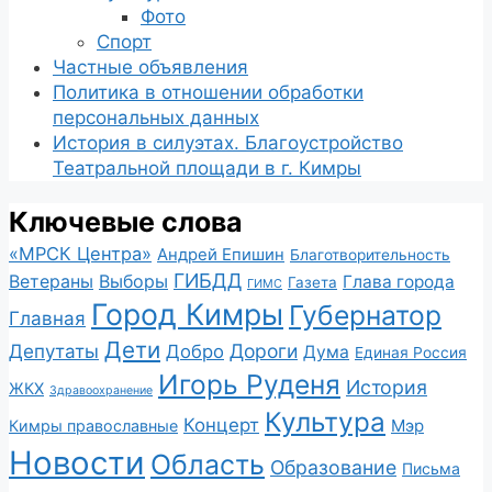
Фото
Спорт
Частные объявления
Политика в отношении обработки
персональных данных
История в силуэтах. Благоустройство
Театральной площади в г. Кимры
Ключевые слова
«МРСК Центра»
Андрей Епишин
Благотворительность
ГИБДД
Ветераны
Выборы
Глава города
Газета
ГИМС
Город Кимры
Губернатор
Главная
Дети
Депутаты
Дороги
Добро
Дума
Единая Россия
Игорь Руденя
История
ЖКХ
Здравоохранение
Культура
Концерт
Мэр
Кимры православные
Новости
Область
Образование
Письма