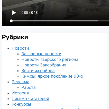
Рубрики
Новости
Заглавные новости
Новости Тверского региона
Новости Заксобрания
Вести из района
Кимры: яркое поколение 90-х
Реклама
Работа
История
Письма читателей
Конкурсы