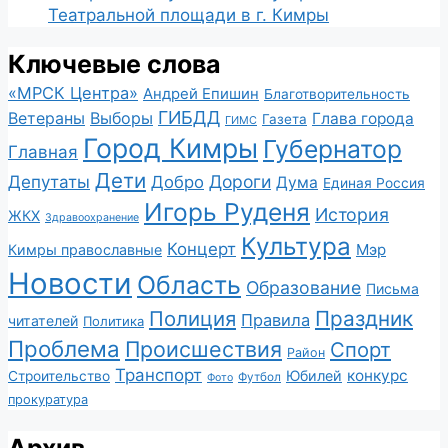
Театральной площади в г. Кимры
Ключевые слова
«МРСК Центра»
Андрей Епишин
Благотворительность
ГИБДД
Ветераны
Выборы
Глава города
Газета
ГИМС
Город Кимры
Губернатор
Главная
Дети
Депутаты
Дороги
Добро
Дума
Единая Россия
Игорь Руденя
История
ЖКХ
Здравоохранение
Культура
Концерт
Мэр
Кимры православные
Новости
Область
Образование
Письма
Полиция
Праздник
Правила
читателей
Политика
Проблема
Происшествия
Спорт
Район
Транспорт
конкурс
Юбилей
Строительство
Футбол
Фото
прокуратура