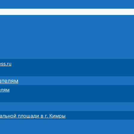
ss.ru
ателям
елям
альной площади в г. Кимры