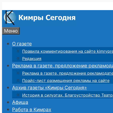
Перейти
к
содержимому
Меню
О газете
Правила комментирования на сайте kimrypre
Редакция
Реклама в газете, предложение рекламод
Реклама в газете, предложение рекламодат
Прайс-лист размещения рекламы на сайте
Архив газеты «Кимры Сегодня»
История в силуэтах. Благоустройство Театр
Афиша
Работа в Кимрах