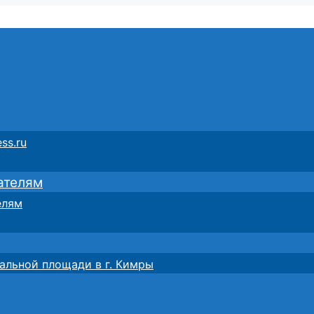
ss.ru
ателям
елям
альной площади в г. Кимры