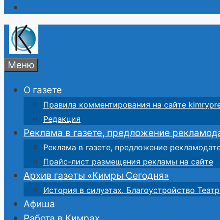
Меню
О газете
Правила комментирования на сайте kimrypre
Редакция
Реклама в газете, предложение рекламод
Реклама в газете, предложение рекламодат
Прайс-лист размещения рекламы на сайте
Архив газеты «Кимры Сегодня»
История в силуэтах. Благоустройство Театр
Афиша
Работа в Кимрах