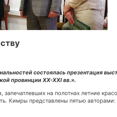
сству
ональностей состоялась презентация выс
ой провинции XX-XXI вв.».
в, запечатлевших на полотнах летние крас
ть. Кимры представлены пятью авторами: 