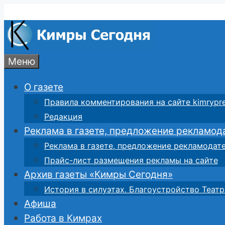
Перейти
к
содержимому
Меню
О газете
Правила комментирования на сайте kimrypre
Редакция
Реклама в газете, предложение рекламод
Реклама в газете, предложение рекламодат
Прайс-лист размещения рекламы на сайте
Архив газеты «Кимры Сегодня»
История в силуэтах. Благоустройство Театр
Афиша
Работа в Кимрах