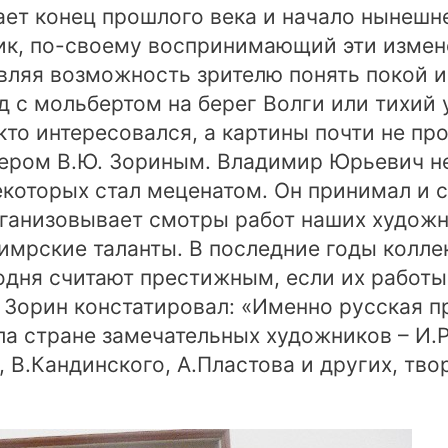
ет конец прошлого века и начало нынешне
к, по-своему воспринимающий эти измене
авляя возможность зрителю понять покой и
д с мольбертом на берег Волги или тихий 
 кто интересовался, а картины почти не пр
ером В.Ю. Зориным. Владимир Юрьевич не
екоторых стал меценатом. Он принимал и 
рганизовывает смотры работ наших художни
кимрские таланты. В последние годы кол
одня считают престижным, если их работы
 Зорин констатировал: «Именно русская 
а стране замечательных художников – И.Р
, В.Кандинского, А.Пластова и других, т