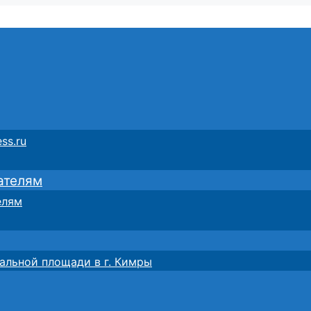
ss.ru
ателям
елям
альной площади в г. Кимры