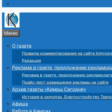
Меню
О газете
Правила комментирования на сайте kimrypre
Редакция
Реклама в газете, предложение рекламод
Реклама в газете, предложение рекламодат
Прайс-лист размещения рекламы на сайте
Архив газеты «Кимры Сегодня»
История в силуэтах. Благоустройство Театр
Афиша
Работа в Кимрах