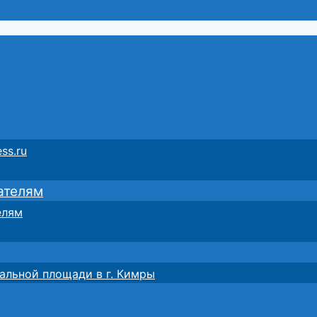
ss.ru
ателям
елям
альной площади в г. Кимры