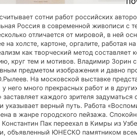
ПО
считывает сотни работ российских авторо
ьная Россия в современной живописи с т
есколько отличается от мировой, в ней ос
 на холсте, картоне, оргалите, работая н
еализм как творческий метод составляет 
ию, круг тем и мотивов. Владимир Зорин с
авным предметом изображения и давно пр
.Рылеев. На московской выставке предста
 него много прекрасных работ и в других
 заставляет каждого зрителя задуматься 
и указывает верный путь. Работа «Воспом
ена в жанре городского пейзажа. Спокой
 Константин Пак переехал в Кимры из Узбе
и, объявленный ЮНЕСКО памятником всем