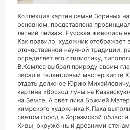
Коллекция картин семьи Зориных на
основном, представлена провинциал
летний пейзаж. Русская живопись н
Как правило, художник отображает ее
отечественной научной традиции, р
определяет его стилистику, типолог
В.Комлев выбрал природу своим гл
писал и талантливый мастер кисти Ю
отдать должное Юрию Михайловичу, у
картина «Восход луны на Казанскую»
на Земле. А свет лика Божией Матер
кимрского художника К.Пака выполн
светом город в Хорезмской области.
Хивы, окружённый древними стенам