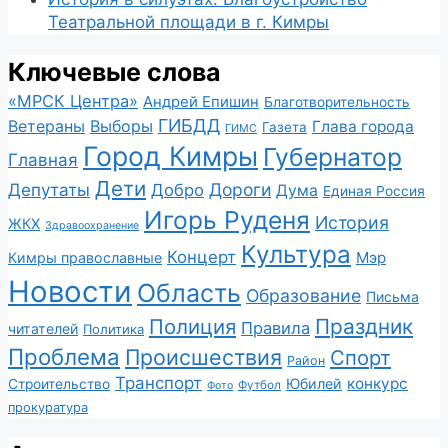
Театральной площади в г. Кимры
Ключевые слова
«МРСК Центра»
Андрей Епишин
Благотворительность
ГИБДД
Ветераны
Выборы
Глава города
Газета
ГИМС
Город Кимры
Губернатор
Главная
Дети
Депутаты
Дороги
Добро
Дума
Единая Россия
Игорь Руденя
История
ЖКХ
Здравоохранение
Культура
Концерт
Мэр
Кимры православные
Новости
Область
Образование
Письма
Полиция
Праздник
Правила
читателей
Политика
Проблема
Происшествия
Спорт
Район
Транспорт
конкурс
Юбилей
Строительство
Футбол
Фото
прокуратура