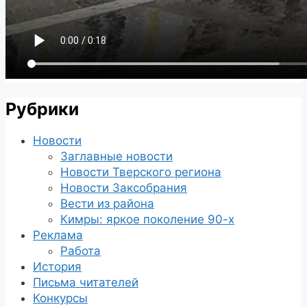
Рубрики
Новости
Заглавные новости
Новости Тверского региона
Новости Заксобрания
Вести из района
Кимры: яркое поколение 90-х
Реклама
Работа
История
Письма читателей
Конкурсы