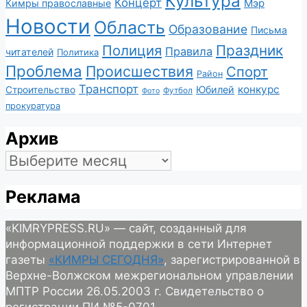
Культура
Концерт
Мэр
Кимры православные
Новости
Область
Образование
Письма
Полиция
Праздник
Правила
читателей
Политика
Проблема
Происшествия
Спорт
Район
Транспорт
конкурс
Юбилей
Строительство
Футбол
Фото
прокуратура
Архив
Архив
Реклама
«KIMRYPRESS.RU» — сайт, созданный для
информационной поддержки в сети Интернет
газеты
«КИМРЫ СЕГОДНЯ»
, зарегистрированной в
Верхне-Волжском межрегиональном управлении
МПТР России 26.05.2003 г. Свидетельство о