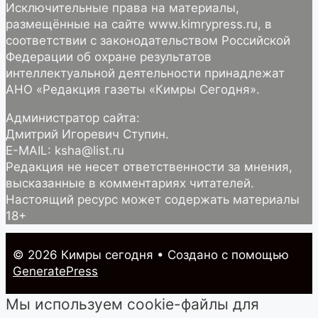
Исключительные права на материалы,
размещённые на сайте www.kimrypress.ru, в
соответствии с законодательством Российской
Федерации об охране результатов
интеллектуальной деятельности принадлежат
АНО «Редакция газеты «Кимры Сегодня».
Администратор сайта:
Дмитрий Игоревич Ступин.
E-MAIL: ksha@list.ru
Редакция не несет ответственности за мнения,
высказанные в комментариях читателей.
Настоящий ресурс может содержать материалы
18+
© 2026 Кимры cегодня
• Создано с помощью
GeneratePress
Мы используем cookie-файлы для