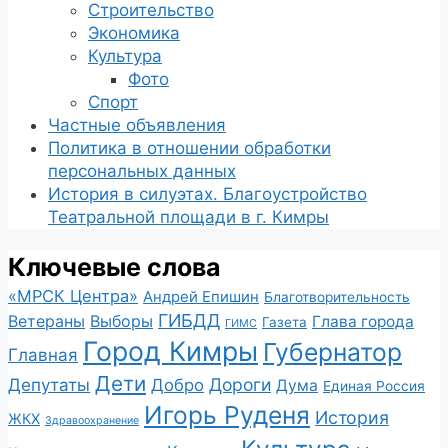
Строительство
Экономика
Культура
Фото
Спорт
Частные объявления
Политика в отношении обработки
персональных данных
История в силуэтах. Благоустройство
Театральной площади в г. Кимры
Ключевые слова
«МРСК Центра»
Андрей Епишин
Благотворительность
ГИБДД
Ветераны
Выборы
Глава города
Газета
ГИМС
Город Кимры
Губернатор
Главная
Дети
Депутаты
Дороги
Добро
Дума
Единая Россия
Игорь Руденя
История
ЖКХ
Здравоохранение