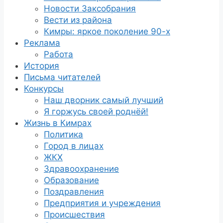
Новости Заксобрания
Вести из района
Кимры: яркое поколение 90-х
Реклама
Работа
История
Письма читателей
Конкурсы
Наш дворник самый лучший
Я горжусь своей роднёй!
Жизнь в Кимрах
Политика
Город в лицах
ЖКХ
Здравоохранение
Образование
Поздравления
Предприятия и учреждения
Происшествия