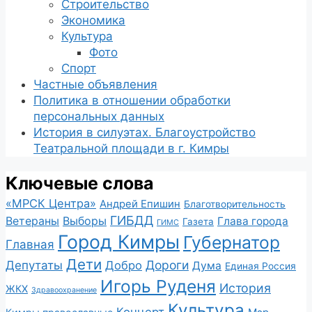
Строительство
Экономика
Культура
Фото
Спорт
Частные объявления
Политика в отношении обработки
персональных данных
История в силуэтах. Благоустройство
Театральной площади в г. Кимры
Ключевые слова
«МРСК Центра»
Андрей Епишин
Благотворительность
ГИБДД
Ветераны
Выборы
Глава города
Газета
ГИМС
Город Кимры
Губернатор
Главная
Дети
Депутаты
Дороги
Добро
Дума
Единая Россия
Игорь Руденя
История
ЖКХ
Здравоохранение
Культура
Концерт