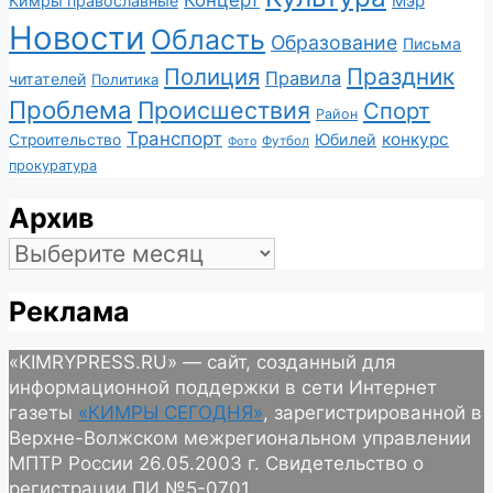
Мэр
Кимры православные
Новости
Область
Образование
Письма
Полиция
Праздник
Правила
читателей
Политика
Проблема
Происшествия
Спорт
Район
Транспорт
конкурс
Юбилей
Строительство
Футбол
Фото
прокуратура
Архив
Архив
Реклама
«KIMRYPRESS.RU» — сайт, созданный для
информационной поддержки в сети Интернет
газеты
«КИМРЫ СЕГОДНЯ»
, зарегистрированной в
Верхне-Волжском межрегиональном управлении
МПТР России 26.05.2003 г. Свидетельство о
регистрации ПИ №5-0701.