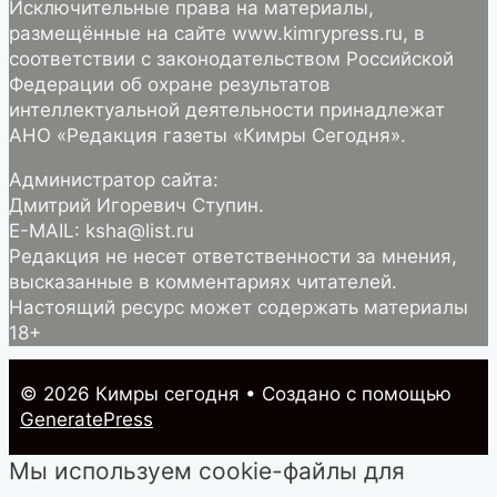
Исключительные права на материалы,
размещённые на сайте www.kimrypress.ru, в
соответствии с законодательством Российской
Федерации об охране результатов
интеллектуальной деятельности принадлежат
АНО «Редакция газеты «Кимры Сегодня».
Администратор сайта:
Дмитрий Игоревич Ступин.
E-MAIL: ksha@list.ru
Редакция не несет ответственности за мнения,
высказанные в комментариях читателей.
Настоящий ресурс может содержать материалы
18+
© 2026 Кимры cегодня
• Создано с помощью
GeneratePress
Мы используем cookie-файлы для