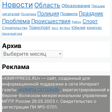
Новости
Область
Образование
Письма
Полиция
Праздник
Правила
читателей
Политика
Проблема
Происшествия
Спорт
Район
Транспорт
конкурс
Юбилей
Строительство
Футбол
Фото
прокуратура
Архив
Архив
Реклама
«KIMRYPRESS.RU» — сайт, созданный для
информационной поддержки в сети Интернет
газеты
«КИМРЫ СЕГОДНЯ»
, зарегистрированной в
Верхне-Волжском межрегиональном управлении
МПТР России 26.05.2003 г. Свидетельство о
регистрации ПИ №5-0701.