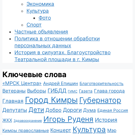
Экономика
Культура
Фото
Спорт
Частные объявления
Политика в отношении обработки
персональных данных
История в силуэтах. Благоустройство
Театральной площади в г. Кимры
Ключевые слова
«МРСК Центра»
Андрей Епишин
Благотворительность
ГИБДД
Ветераны
Выборы
Глава города
Газета
ГИМС
Город Кимры
Губернатор
Главная
Дети
Депутаты
Дороги
Добро
Дума
Единая Россия
Игорь Руденя
История
ЖКХ
Здравоохранение
Культура
Концерт
Мэр
Кимры православные