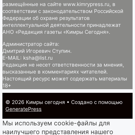
размещённые на сайте www.kimrypress.ru, в
соответствии с законодательством Российской
Федерации об охране результатов
интеллектуальной деятельности принадлежат
АНО «Редакция газеты «Кимры Сегодня».
Администратор сайта:
Дмитрий Игоревич Ступин.
E-MAIL: ksha@list.ru
Редакция не несет ответственности за мнения,
высказанные в комментариях читателей.
Настоящий ресурс может содержать материалы
18+
© 2026 Кимры cегодня
• Создано с помощью
GeneratePress
Мы используем cookie-файлы для
наилучшего представления нашего