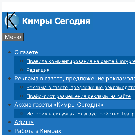
Перейти
к
содержимому
Меню
О газете
Правила комментирования на сайте kimrypre
Редакция
Реклама в газете, предложение рекламод
Реклама в газете, предложение рекламодат
Прайс-лист размещения рекламы на сайте
Архив газеты «Кимры Сегодня»
История в силуэтах. Благоустройство Театр
Афиша
Работа в Кимрах