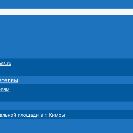
ss.ru
ателям
елям
альной площади в г. Кимры