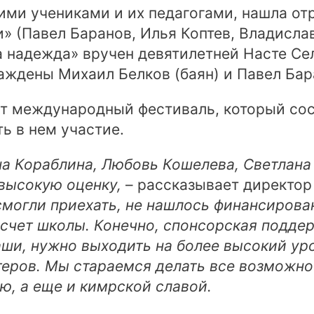
ими учениками и их педагогами, нашла от
» (Павел Баранов, Илья Коптев, Владисла
а надежда» вручен девятилетней Насте Се
ждены Михаил Белков (баян) и Павел Бара
 международный фестиваль, который состо
ь в нем участие.
на Кораблина, Любовь Кошелева, Светлана
высокую оценку,
– рассказывает директор
 смогли приехать, не нашлось финансиров
 счет школы. Конечно, спонсорская подде
аши, нужно выходить на более высокий ур
теров. Мы стараемся делать все возможное
ю, а еще и кимрской славой.