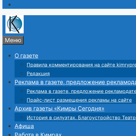
Меню
О газете
Правила комментирования на сайте kimrypre
Редакция
Реклама в газете, предложение рекламод
Реклама в газете, предложение рекламодат
Прайс-лист размещения рекламы на сайте
Архив газеты «Кимры Сегодня»
История в силуэтах. Благоустройство Театр
Афиша
Работа в Кимрах