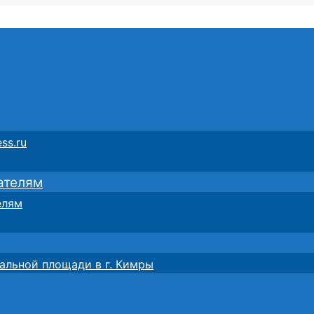
ss.ru
ателям
елям
альной площади в г. Кимры