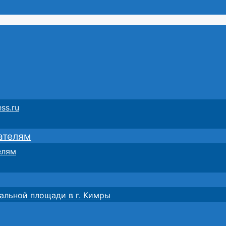
ss.ru
ателям
елям
альной площади в г. Кимры