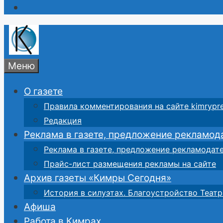
Меню
О газете
Правила комментирования на сайте kimrypre
Редакция
Реклама в газете, предложение рекламод
Реклама в газете, предложение рекламодат
Прайс-лист размещения рекламы на сайте
Архив газеты «Кимры Сегодня»
История в силуэтах. Благоустройство Театр
Афиша
Работа в Кимрах