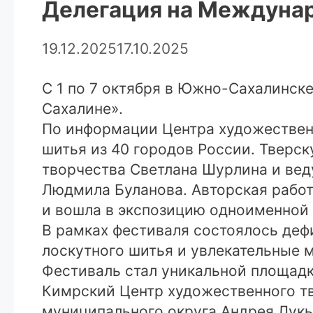
Делегация на Междунар
19.12.2025
17.10.2025
С 1 по 7 октября в Южно-Сахалинс
Сахалине».
По информации Центра художественн
шитья из 40 городов России. Тверс
творчества Светлана Шурлина и вед
Людмила Буланова. Авторская рабо
и вошла в экспозицию одноименной 
В рамках фестиваля состоялось деф
лоскутного шитья и увлекательные 
Фестиваль стал уникальной площадк
Кимрский Центр художественного тв
муниципального округа Андрея Лукь