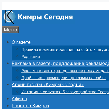
Перейти
к
содержимому
Меню
О газете
Правила комментирования на сайте kimrypre
Редакция
Реклама в газете, предложение рекламод
Реклама в газете, предложение рекламодат
Прайс-лист размещения рекламы на сайте
Архив газеты «Кимры Сегодня»
История в силуэтах. Благоустройство Театр
Афиша
Работа в Кимрах