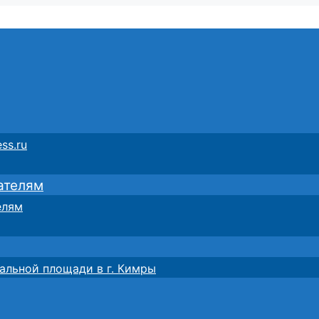
ss.ru
ателям
елям
альной площади в г. Кимры