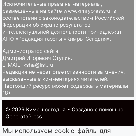
Исключительные права на материалы,
размещённые на сайте www.kimrypress.ru, в
соответствии с законодательством Российской
Федерации об охране результатов
интеллектуальной деятельности принадлежат
АНО «Редакция газеты «Кимры Сегодня».
Администратор сайта:
Дмитрий Игоревич Ступин.
E-MAIL: ksha@list.ru
Редакция не несет ответственности за мнения,
высказанные в комментариях читателей.
Настоящий ресурс может содержать материалы
18+
© 2026 Кимры cегодня
• Создано с помощью
GeneratePress
Мы используем cookie-файлы для