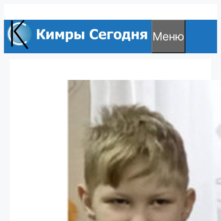
Перейти
к
Меню
содержимому