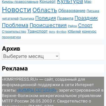
Культура
Концерт
Мэр
Кимры православные
Новости
Область
Образование
Письма
Полиция
Праздник
Правила
читателей
Политика
Проблема
Происшествия
Спорт
Район
Транспорт
конкурс
Юбилей
Строительство
Футбол
Фото
прокуратура
Архив
Архив
Реклама
«KIMRYPRESS.RU» — сайт, созданный для
информационной поддержки в сети Интернет
газеты
«КИМРЫ СЕГОДНЯ»
, зарегистрированной в
Верхне-Волжском межрегиональном управлении
МПТР России 26.05.2003 г. Свидетельство о