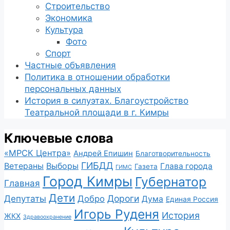
Строительство
Экономика
Культура
Фото
Спорт
Частные объявления
Политика в отношении обработки
персональных данных
История в силуэтах. Благоустройство
Театральной площади в г. Кимры
Ключевые слова
«МРСК Центра»
Андрей Епишин
Благотворительность
ГИБДД
Ветераны
Выборы
Глава города
Газета
ГИМС
Город Кимры
Губернатор
Главная
Дети
Депутаты
Дороги
Добро
Дума
Единая Россия
Игорь Руденя
История
ЖКХ
Здравоохранение