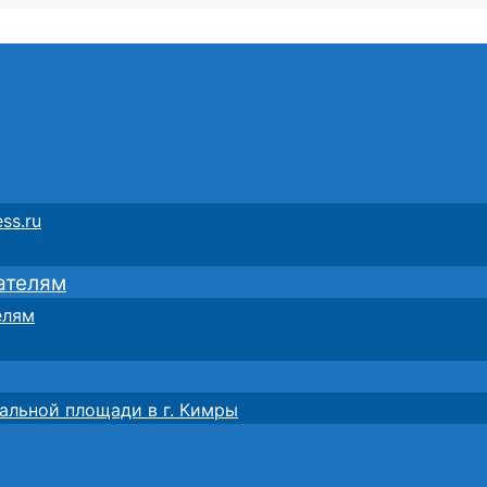
ss.ru
ателям
елям
альной площади в г. Кимры