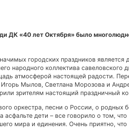
щади ДК «40 лет Октября» было многолюд
начимых городских праздников является 
его народного коллектива савеловского 
щадь атмосферой настоящей радости. Пе
 Игорь Мылов, Светлана Морозова и Андр
арили зрителям настоящий праздничный ко
ого оркестра, песни о России, о родных б
 асфальте дети – все говорило о том, что
шего мира и единения. Очень приятно, что