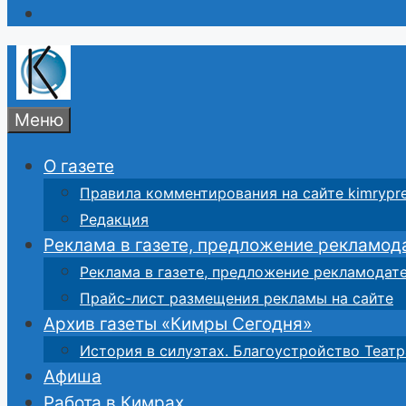
Меню
О газете
Правила комментирования на сайте kimrypre
Редакция
Реклама в газете, предложение рекламод
Реклама в газете, предложение рекламодат
Прайс-лист размещения рекламы на сайте
Архив газеты «Кимры Сегодня»
История в силуэтах. Благоустройство Театр
Афиша
Работа в Кимрах