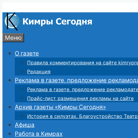
Перейти
к
содержимому
Меню
О газете
Правила комментирования на сайте kimrypre
Редакция
Реклама в газете, предложение рекламод
Реклама в газете, предложение рекламодат
Прайс-лист размещения рекламы на сайте
Архив газеты «Кимры Сегодня»
История в силуэтах. Благоустройство Театр
Афиша
Работа в Кимрах