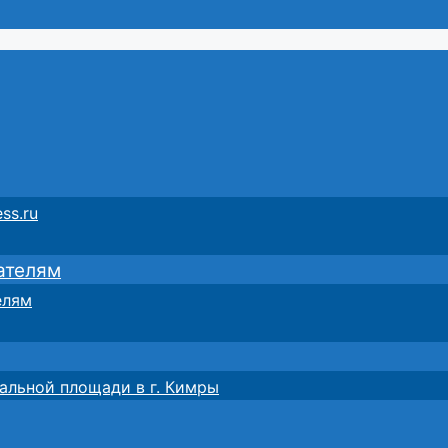
ss.ru
ателям
елям
альной площади в г. Кимры