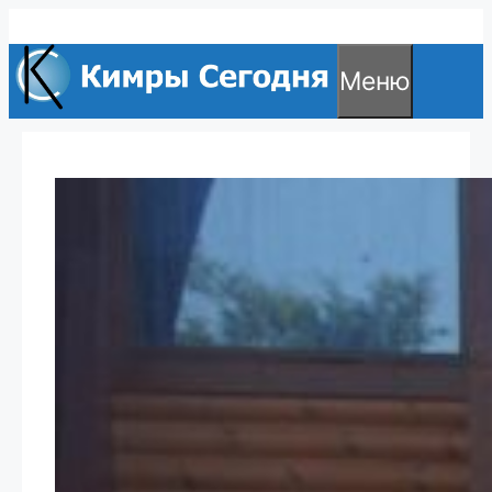
Перейти
к
Меню
содержимому