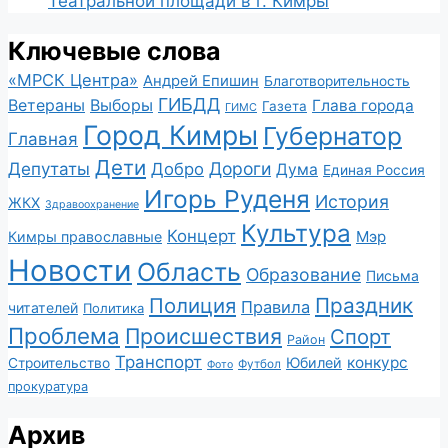
Театральной площади в г. Кимры
Ключевые слова
«МРСК Центра»
Андрей Епишин
Благотворительность
ГИБДД
Ветераны
Выборы
Глава города
Газета
ГИМС
Город Кимры
Губернатор
Главная
Дети
Депутаты
Дороги
Добро
Дума
Единая Россия
Игорь Руденя
История
ЖКХ
Здравоохранение
Культура
Концерт
Мэр
Кимры православные
Новости
Область
Образование
Письма
Полиция
Праздник
Правила
читателей
Политика
Проблема
Происшествия
Спорт
Район
Транспорт
конкурс
Юбилей
Строительство
Футбол
Фото
прокуратура
Архив