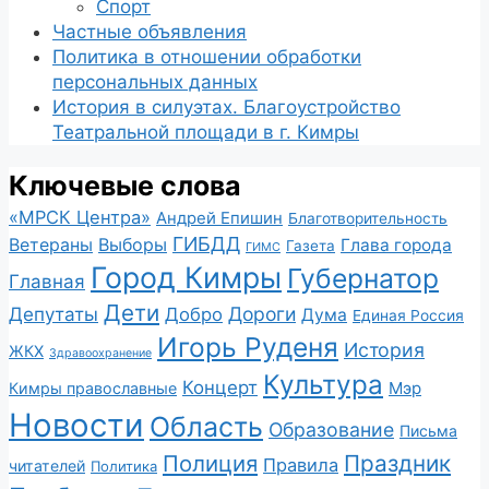
Спорт
Частные объявления
Политика в отношении обработки
персональных данных
История в силуэтах. Благоустройство
Театральной площади в г. Кимры
Ключевые слова
«МРСК Центра»
Андрей Епишин
Благотворительность
ГИБДД
Ветераны
Выборы
Глава города
Газета
ГИМС
Город Кимры
Губернатор
Главная
Дети
Депутаты
Дороги
Добро
Дума
Единая Россия
Игорь Руденя
История
ЖКХ
Здравоохранение
Культура
Концерт
Мэр
Кимры православные
Новости
Область
Образование
Письма
Полиция
Праздник
Правила
читателей
Политика