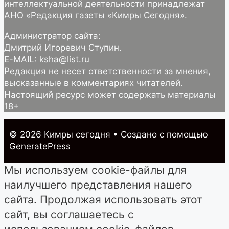
интеллектуальной деятельности принадлежат
АНО «Редакция газеты «Кимры Сегодня».
Администратор сайта:
Дмитрий Игоревич Ступин.
E-MAIL: ksha@list.ru
Редакция не несет ответственности за мнения,
высказанные в комментариях читателей.
Настоящий ресурс может содержать материалы
18+
© 2026 Кимры cегодня
• Создано с помощью
GeneratePress
Мы используем cookie-файлы для
наилучшего представления нашего
сайта. Продолжая использовать этот
сайт, вы соглашаетесь с