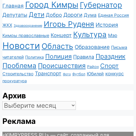
Город Кимры
Губернатор
Главная
Дети
Депутаты
Дороги
Добро
Дума
Единая Россия
Игорь Руденя
История
ЖКХ
Здравоохранение
Культура
Концерт
Мэр
Кимры православные
Новости
Область
Образование
Письма
Полиция
Праздник
Правила
читателей
Политика
Проблема
Происшествия
Спорт
Район
Транспорт
конкурс
Юбилей
Строительство
Футбол
Фото
прокуратура
Архив
Архив
Реклама
«KIMRYPRESS.RU» — сайт, созданный для