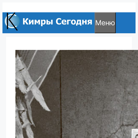
Перейти
к
Меню
содержимому