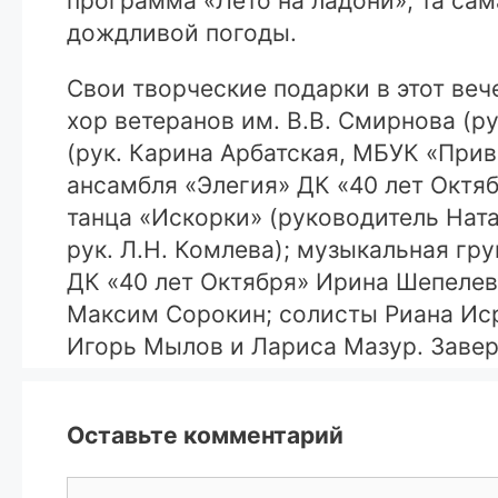
программа «Лето на ладони», та сам
дождливой погоды.
Свои творческие подарки в этот ве
хор ветеранов им. В.В. Смирнова (
(рук. Карина Арбатская, МБУК «При
ансамбля «Элегия» ДК «40 лет Октяб
танца «Искорки» (руководитель Нат
рук. Л.Н. Комлева); музыкальная г
ДК «40 лет Октября» Ирина Шепелева
Максим Сорокин; солисты Риана Иср
Игорь Мылов и Лариса Мазур. Завер
Оставьте комментарий
Комментарий