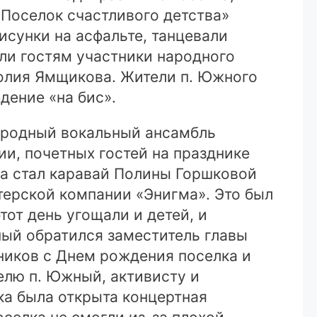
Поселок счастливого детства»
исунки на асфальте, танцевали
ли гостям участники народного
толия Ямщикова. Жители п. Южного
дение «на бис».
ародный вокальный ансамбль
и, почетных гостей на празднике
а стал каравай Полины Горшковой
терской компании «Энигма». Это был
от день угощали и детей, и
ый обратился заместитель главы
ников с Днем рождения поселка и
елю п. Южный, активисту и
ка была открыта концертная