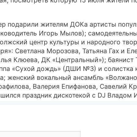
ая, посмотреть которую 15 июля жители по
чер подарили жителям ДОКа артисты попу
руководитель Игорь Мылов); самодеятельн
волжский центр культуры и народного твор
ря»: Светлана Морозова, Татьяна Гах и Ел
алья Клюева, ДК «Центральный»); баянист
руппа «Сухой дождь» (ДШИ №3) и солистка
; женский вокальный ансамбль «Волжаночк
афилова, Валерия Епифанова, Савелий Кр
шился праздник дискотекой с DJ Владом 