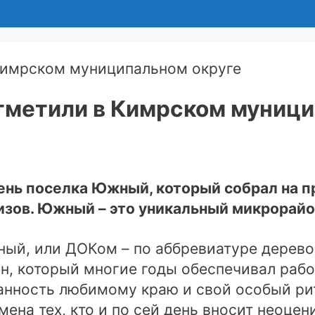
метили в Кимрском муници
ень поселка Южный, который собрал на п
зов. Южный – это уникальный микрорайо
ный, или ДОКом – по аббревиатуре дерев
ен, который многие годы обеспечивал раб
данность любимому краю и свой особый ри
на тех, кто и по сей день вносит неоцен