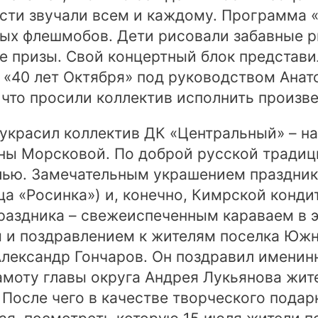
сти звучали всем и каждому. Программа «
ных флешмобов. Дети рисовали забавные р
е призы. Свой концертный блок представи
 «40 лет Октября» под руководством Ана
 что просили коллектив исполнить произве
 украсил коллектив ДК «Центральный» – н
ы Морсковой. По доброй русской традици
лью. Замечательным украшением праздник
ца «Росинка») и, конечно, Кимрской конди
раздника – свежеиспеченным караваем в эт
 и поздравлением к жителям поселка Южн
лександр Гончаров. Он поздравил именин
моту главы округа Андрея Лукьянова жит
После чего в качестве творческого подар