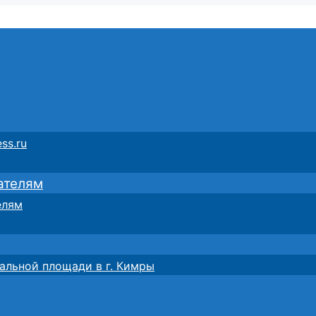
ss.ru
ателям
елям
альной площади в г. Кимры