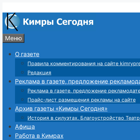
Перейти
к
содержимому
Меню
О газете
Правила комментирования на сайте kimrypre
Редакция
Реклама в газете, предложение рекламод
Реклама в газете, предложение рекламодат
Прайс-лист размещения рекламы на сайте
Архив газеты «Кимры Сегодня»
История в силуэтах. Благоустройство Театр
Афиша
Работа в Кимрах