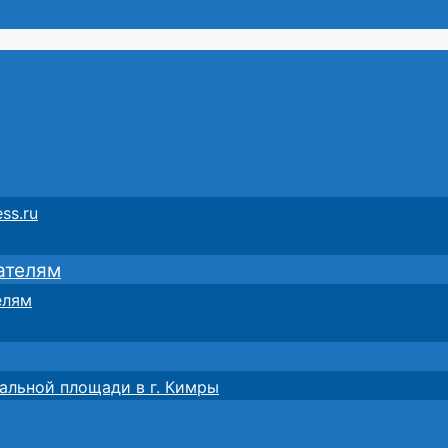
ss.ru
ателям
елям
альной площади в г. Кимры