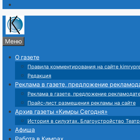
Меню
О газете
Правила комментирования на сайте kimrypre
Редакция
Реклама в газете, предложение рекламод
Реклама в газете, предложение рекламодат
Прайс-лист размещения рекламы на сайте
Архив газеты «Кимры Сегодня»
История в силуэтах. Благоустройство Театр
Афиша
Работа в Кимрах