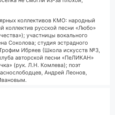
селка не смогли из-за плохой,
лярных коллективов КМО: народный
ый коллектив русской песни «Любо»
чества»); участницы вокального
ена Соколова; студия эстрадного
 Трофим Ибряев (Школа искусств №3,
 клуба авторской песни «ПеЛИКАН»
а» (рук. Л.Н. Комлева); поэт
аснослободцев, Андрей Леонов,
Ивановым.