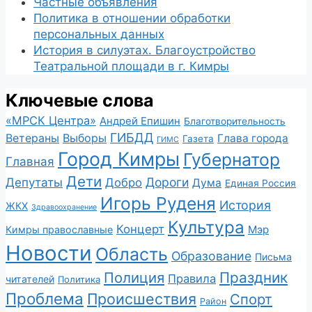
Частные объявления
Политика в отношении обработки
персональных данных
История в силуэтах. Благоустройство
Театральной площади в г. Кимры
Ключевые слова
«МРСК Центра»
Андрей Епишин
Благотворительность
ГИБДД
Ветераны
Выборы
Глава города
Газета
ГИМС
Город Кимры
Губернатор
Главная
Дети
Депутаты
Дороги
Добро
Дума
Единая Россия
Игорь Руденя
История
ЖКХ
Здравоохранение
Культура
Концерт
Мэр
Кимры православные
Новости
Область
Образование
Письма
Полиция
Праздник
Правила
читателей
Политика
Проблема
Происшествия
Спорт
Район