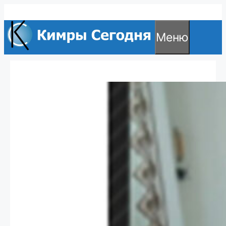
Перейти
к
Меню
содержимому