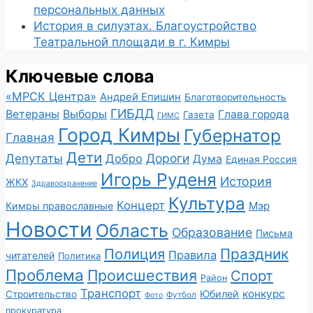
персональных данных
История в силуэтах. Благоустройство
Театральной площади в г. Кимры
Ключевые слова
«МРСК Центра»
Андрей Епишин
Благотворительность
ГИБДД
Ветераны
Выборы
Глава города
Газета
ГИМС
Город Кимры
Губернатор
Главная
Дети
Депутаты
Дороги
Добро
Дума
Единая Россия
Игорь Руденя
История
ЖКХ
Здравоохранение
Культура
Концерт
Мэр
Кимры православные
Новости
Область
Образование
Письма
Полиция
Праздник
Правила
читателей
Политика
Проблема
Происшествия
Спорт
Район
Транспорт
конкурс
Юбилей
Строительство
Футбол
Фото
прокуратура