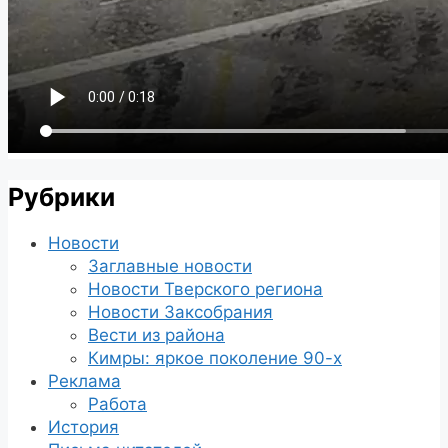
Рубрики
Новости
Заглавные новости
Новости Тверского региона
Новости Заксобрания
Вести из района
Кимры: яркое поколение 90-х
Реклама
Работа
История