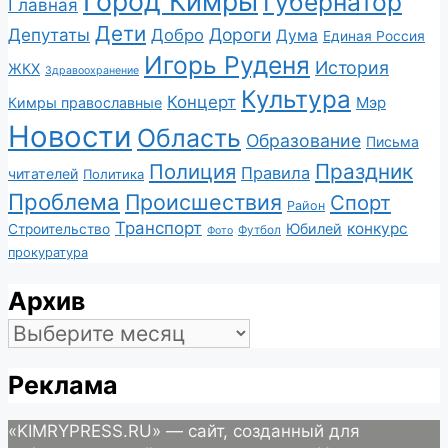
Город Кимры
Губернатор
Главная
Дети
Депутаты
Дороги
Добро
Дума
Единая Россия
Игорь Руденя
История
ЖКХ
Здравоохранение
Культура
Концерт
Мэр
Кимры православные
Новости
Область
Образование
Письма
Полиция
Праздник
Правила
читателей
Политика
Проблема
Происшествия
Спорт
Район
Транспорт
конкурс
Юбилей
Строительство
Футбол
Фото
прокуратура
Архив
Архив
Реклама
«KIMRYPRESS.RU» — сайт, созданный для