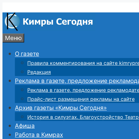
Перейти
к
содержимому
Меню
О газете
Правила комментирования на сайте kimrypre
Редакция
Реклама в газете, предложение рекламод
Реклама в газете, предложение рекламодат
Прайс-лист размещения рекламы на сайте
Архив газеты «Кимры Сегодня»
История в силуэтах. Благоустройство Театр
Афиша
Работа в Кимрах