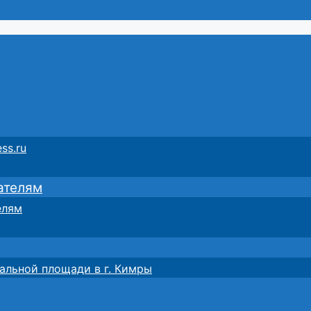
ss.ru
ателям
елям
альной площади в г. Кимры