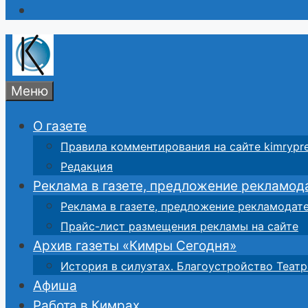
Меню
О газете
Правила комментирования на сайте kimrypre
Редакция
Реклама в газете, предложение рекламод
Реклама в газете, предложение рекламодат
Прайс-лист размещения рекламы на сайте
Архив газеты «Кимры Сегодня»
История в силуэтах. Благоустройство Театр
Афиша
Работа в Кимрах