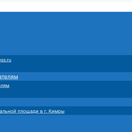
ss.ru
ателям
елям
альной площади в г. Кимры