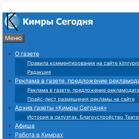
Перейти
к
содержимому
Меню
О газете
Правила комментирования на сайте kimrypre
Редакция
Реклама в газете, предложение рекламод
Реклама в газете, предложение рекламодат
Прайс-лист размещения рекламы на сайте
Архив газеты «Кимры Сегодня»
История в силуэтах. Благоустройство Театр
Афиша
Работа в Кимрах