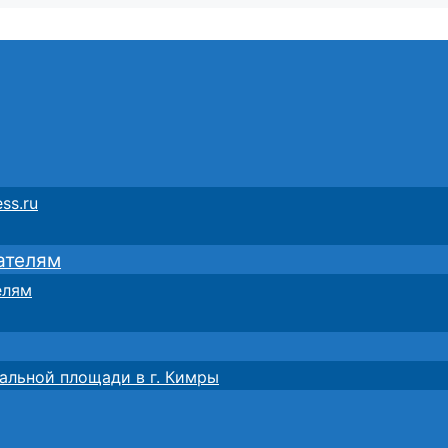
ss.ru
ателям
елям
альной площади в г. Кимры