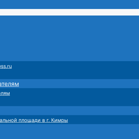
ss.ru
ателям
елям
альной площади в г. Кимры