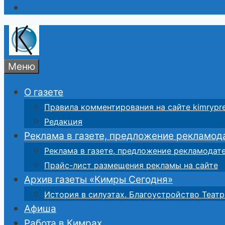
Меню
О газете
Правила комментирования на сайте kimrypre
Редакция
Реклама в газете, предложение рекламод
Реклама в газете, предложение рекламодат
Прайс-лист размещения рекламы на сайте
Архив газеты «Кимры Сегодня»
История в силуэтах. Благоустройство Театр
Афиша
Работа в Кимрах