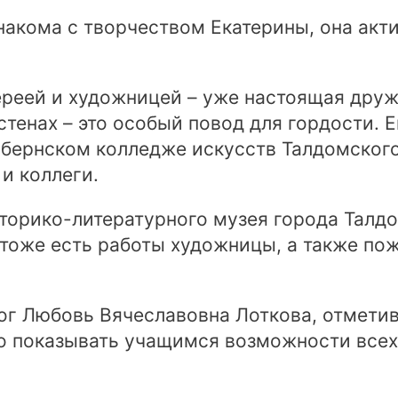
накома с творчеством Екатерины, она акт
ереей и художницей – уже настоящая друж
тенах – это особый повод для гордости. 
убернском колледже искусств Талдомского
 и коллеги.
торико-литературного музея города Талд
е тоже есть работы художницы, а также по
ог Любовь Вячеславовна Лоткова, отметив
но показывать учащимся возможности всех