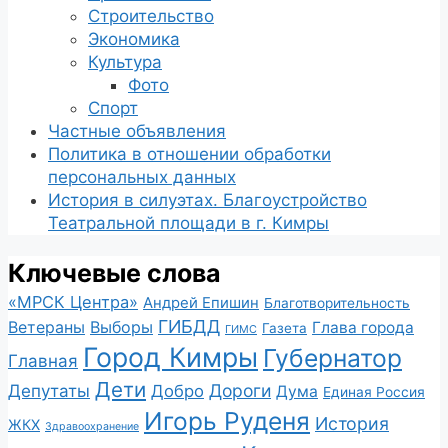
Строительство
Экономика
Культура
Фото
Спорт
Частные объявления
Политика в отношении обработки
персональных данных
История в силуэтах. Благоустройство
Театральной площади в г. Кимры
Ключевые слова
«МРСК Центра»
Андрей Епишин
Благотворительность
ГИБДД
Ветераны
Выборы
Глава города
Газета
ГИМС
Город Кимры
Губернатор
Главная
Дети
Депутаты
Дороги
Добро
Дума
Единая Россия
Игорь Руденя
История
ЖКХ
Здравоохранение