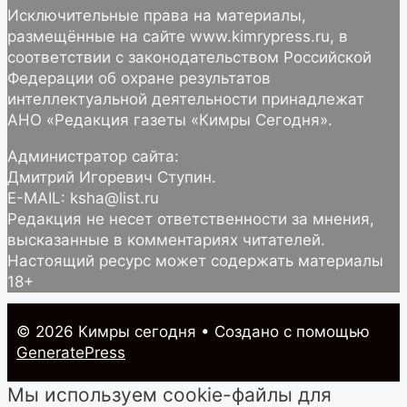
Исключительные права на материалы,
размещённые на сайте www.kimrypress.ru, в
соответствии с законодательством Российской
Федерации об охране результатов
интеллектуальной деятельности принадлежат
АНО «Редакция газеты «Кимры Сегодня».
Администратор сайта:
Дмитрий Игоревич Ступин.
E-MAIL: ksha@list.ru
Редакция не несет ответственности за мнения,
высказанные в комментариях читателей.
Настоящий ресурс может содержать материалы
18+
© 2026 Кимры cегодня
• Создано с помощью
GeneratePress
Мы используем cookie-файлы для