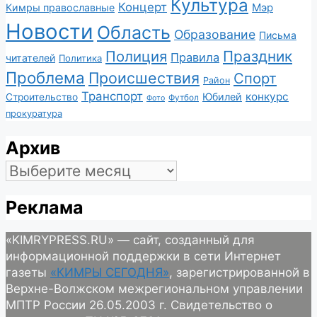
Культура
Концерт
Мэр
Кимры православные
Новости
Область
Образование
Письма
Полиция
Праздник
Правила
читателей
Политика
Проблема
Происшествия
Спорт
Район
Транспорт
конкурс
Юбилей
Строительство
Футбол
Фото
прокуратура
Архив
Архив
Реклама
«KIMRYPRESS.RU» — сайт, созданный для
информационной поддержки в сети Интернет
газеты
«КИМРЫ СЕГОДНЯ»
, зарегистрированной в
Верхне-Волжском межрегиональном управлении
МПТР России 26.05.2003 г. Свидетельство о