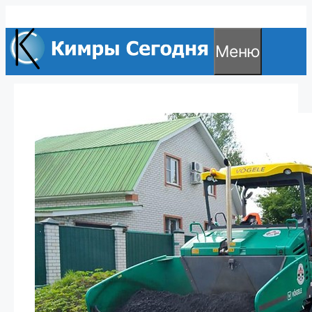
Перейти
к
Меню
содержимому