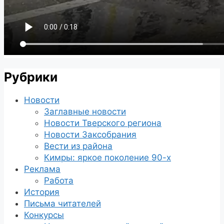
Рубрики
Новости
Заглавные новости
Новости Тверского региона
Новости Заксобрания
Вести из района
Кимры: яркое поколение 90-х
Реклама
Работа
История
Письма читателей
Конкурсы