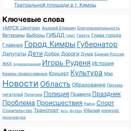
Театральной площади в г. Кимры
Ключевые слова
«МРСК Центра»
Андрей Епишин
Благотворительность
ГИБДД
Ветераны
Выборы
Глава города
Газета
ГИМС
Город Кимры
Губернатор
Главная
Дети
Депутаты
Дороги
Добро
Дума
Единая Россия
Игорь Руденя
История
ЖКХ
Здравоохранение
Культура
Концерт
Мэр
Кимры православные
Новости
Область
Образование
Письма
Полиция
Праздник
Правила
читателей
Политика
Проблема
Происшествия
Спорт
Район
Транспорт
конкурс
Юбилей
Строительство
Футбол
Фото
прокуратура