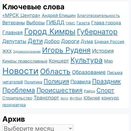
Ключевые слова
«МРСК Центра»
Андрей Епишин
Благотворительность
ГИБДД
Ветераны
Выборы
Глава города
Газета
ГИМС
Город Кимры
Губернатор
Главная
Дети
Депутаты
Дороги
Добро
Дума
Единая Россия
Игорь Руденя
История
ЖКХ
Здравоохранение
Культура
Концерт
Мэр
Кимры православные
Новости
Область
Образование
Письма
Полиция
Праздник
Правила
читателей
Политика
Проблема
Происшествия
Спорт
Район
Транспорт
конкурс
Юбилей
Строительство
Футбол
Фото
прокуратура
Архив
Архив