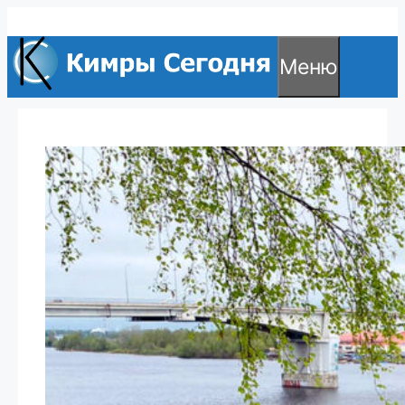
Перейти
к
Меню
содержимому