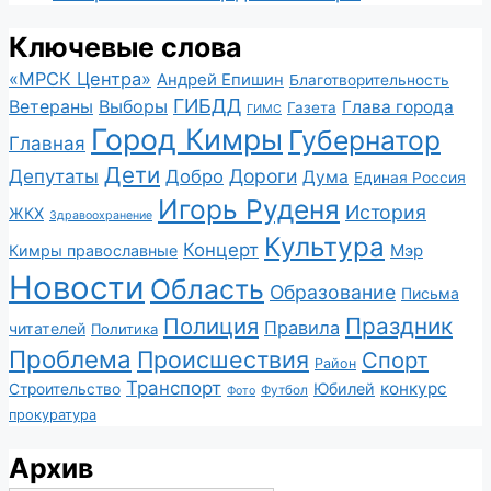
Ключевые слова
«МРСК Центра»
Андрей Епишин
Благотворительность
ГИБДД
Ветераны
Выборы
Глава города
Газета
ГИМС
Город Кимры
Губернатор
Главная
Дети
Депутаты
Дороги
Добро
Дума
Единая Россия
Игорь Руденя
История
ЖКХ
Здравоохранение
Культура
Концерт
Мэр
Кимры православные
Новости
Область
Образование
Письма
Полиция
Праздник
Правила
читателей
Политика
Проблема
Происшествия
Спорт
Район
Транспорт
конкурс
Юбилей
Строительство
Футбол
Фото
прокуратура
Архив