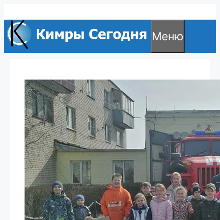
Перейти
к
Меню
содержимому