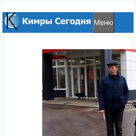
Перейти
к
Меню
содержимому