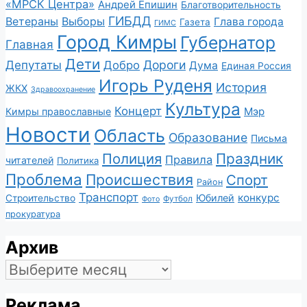
«МРСК Центра»
Андрей Епишин
Благотворительность
ГИБДД
Ветераны
Выборы
Глава города
Газета
ГИМС
Город Кимры
Губернатор
Главная
Дети
Депутаты
Дороги
Добро
Дума
Единая Россия
Игорь Руденя
История
ЖКХ
Здравоохранение
Культура
Концерт
Мэр
Кимры православные
Новости
Область
Образование
Письма
Полиция
Праздник
Правила
читателей
Политика
Проблема
Происшествия
Спорт
Район
Транспорт
конкурс
Юбилей
Строительство
Футбол
Фото
прокуратура
Архив
Архив
Реклама