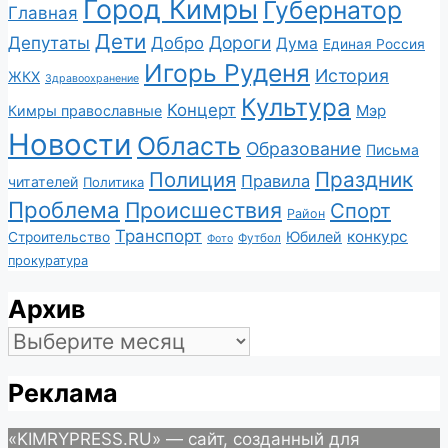
Город Кимры
Губернатор
Главная
Дети
Депутаты
Дороги
Добро
Дума
Единая Россия
Игорь Руденя
История
ЖКХ
Здравоохранение
Культура
Концерт
Мэр
Кимры православные
Новости
Область
Образование
Письма
Полиция
Праздник
Правила
читателей
Политика
Проблема
Происшествия
Спорт
Район
Транспорт
конкурс
Юбилей
Строительство
Футбол
Фото
прокуратура
Архив
Архив
Реклама
«KIMRYPRESS.RU» — сайт, созданный для