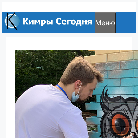
Перейти
к
Меню
содержимому