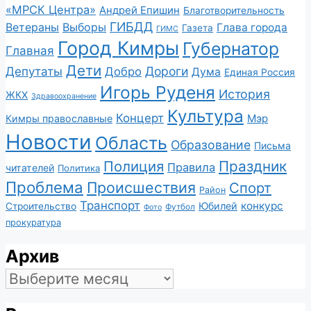
«МРСК Центра»
Андрей Епишин
Благотворительность
ГИБДД
Ветераны
Выборы
Глава города
Газета
ГИМС
Город Кимры
Губернатор
Главная
Дети
Депутаты
Дороги
Добро
Дума
Единая Россия
Игорь Руденя
История
ЖКХ
Здравоохранение
Культура
Концерт
Мэр
Кимры православные
Новости
Область
Образование
Письма
Полиция
Праздник
Правила
читателей
Политика
Проблема
Происшествия
Спорт
Район
Транспорт
конкурс
Юбилей
Строительство
Футбол
Фото
прокуратура
Архив
Архив