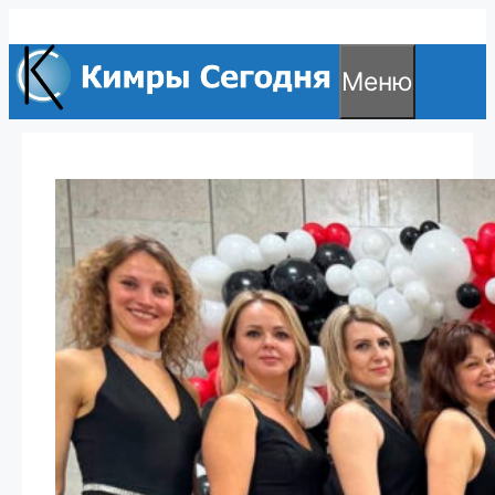
Перейти
к
Меню
содержимому