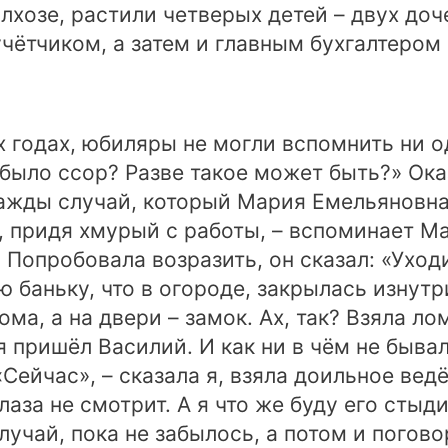
лхозе, растили четверых детей – двух доч
чётчиком, а затем и главным бухгалтером
х годах, юбиляры не могли вспомнить ни 
 было ссор? Разве такое может быть?» Ока
нажды случай, который Мария Емельяновна
, придя хмурый с работы, – вспоминает М
ь. Попробовала возразить, он сказал: «Ухо
ю баньку, что в огороде, закрылась изнутри
ма, а на двери – замок. Ах, так? Взяла л
 пришёл Василий. И как ни в чём не бывал
Сейчас», – сказала я, взяла доильное ведё
аза не смотрит. А я что же буду его стыди
лучай, пока не забылось, а потом и погов