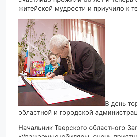
житейской мудрости и приучило к т
В день т
областной и городской администрац
Начальник Тверского областного За
«Уважаемые юбиляры, очень приятно