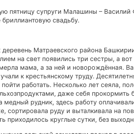
ую пятницу супруги Малашины – Василий
 бриллиантовую свадьбу.
 деревень Матраевского района Башкирии
лием на свет появились три сестры, а во
мерла мама, а за ней и новорождённая. В
риучали к крестьянскому труду. Десятилет
ойти работать. Несколько лет сеяла, поло
льхозпродуктами, даже себя прокормить б
 медный рудник, здесь работу оплачивали
е, сортировала руду и выталкивала на по
ть приходилось круглые сутки, без выходн