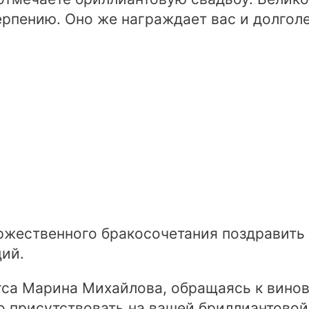
ерпению. Оно же награждает вас и долгол
оржественного бракосочетания поздравит
ий.
гса Марина Михайлова, обращаясь к винов
 присутствовать на вашей бриллиантовой 