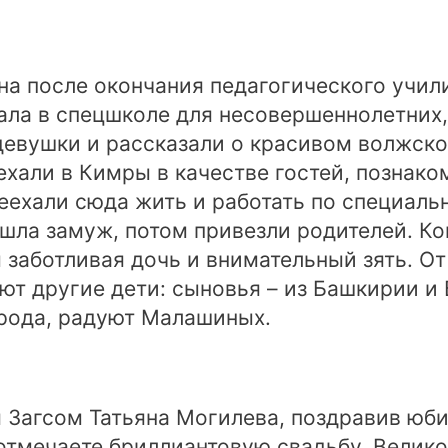
а после окончания педагогического учил
тала в спецшколе для несовершеннолетних
девушки и рассказали о красивом волжско
ехали в Кимры в качестве гостей, познак
еехали сюда жить и работать по специальн
вышла замуж, потом привезли родителей. 
 заботливая дочь и внимательный зять. От
т другие дети: сыновья – из Башкирии и 
 рода, радуют Малашиных.
Загсом Татьяна Могилева, поздравив юбил
 отмечаете бриллиантовую свадьбу. Велик