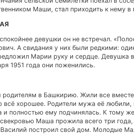
ончания сельской семилетки поехал в сос
венником Маши, стал приходить к нему в 
ВАЯ
спокойнее девушки он не встречал. «Полос
ич. А свидания у них были редкими: один
редложил Марии руку и сердце. Девушка в
аря 1951 года они поженились.
м родителям в Башкирию. Жили все вмест
о всё хорошее. Родители мужа её любили,
а и полностью ему подчинялась. К тому же
 свекровью Маша прожила всего три года, 
 Василий построил свой дом. Молодые Ма