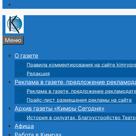
Меню
О газете
Правила комментирования на сайте kimrypre
Редакция
Реклама в газете, предложение рекламод
Реклама в газете, предложение рекламодат
Прайс-лист размещения рекламы на сайте
Архив газеты «Кимры Сегодня»
История в силуэтах. Благоустройство Театр
Афиша
Работа в Кимрах