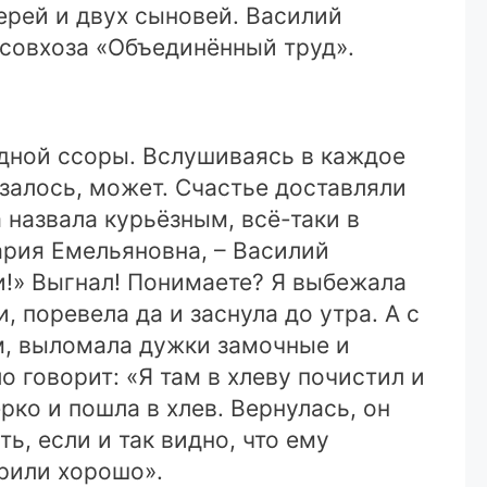
ерей и двух сыновей. Василий
 совхоза «Объединённый труд».
одной ссоры. Вслушиваясь в каждое
залось, может. Счастье доставляли
 назвала курьёзным, всё-таки в
ария Емельяновна, – Василий
ди!» Выгнал! Понимаете? Я выбежала
, поревела да и заснула до утра. А с
ом, выломала дужки замочные и
о говорит: «Я там в хлеву почистил и
рко и пошла в хлев. Вернулась, он
ть, если и так видно, что ему
орили хорошо».