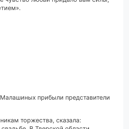
етием».
ь Малашиных прибыли представители
никам торжества, сказала:
свадьбе. В Тверской области