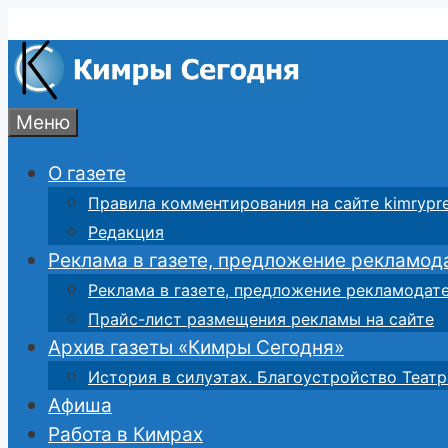
Перейти
к
содержимому
Меню
О газете
Правила комментирования на сайте kimrypre
Редакция
Реклама в газете, предложение рекламод
Реклама в газете, предложение рекламодат
Прайс-лист размещения рекламы на сайте
Архив газеты «Кимры Сегодня»
История в силуэтах. Благоустройство Театр
Афиша
Работа в Кимрах