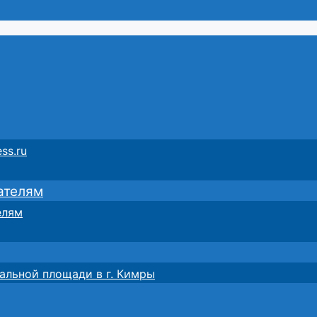
ss.ru
ателям
елям
альной площади в г. Кимры