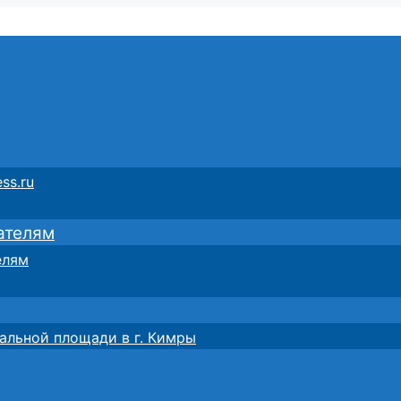
ss.ru
ателям
елям
альной площади в г. Кимры