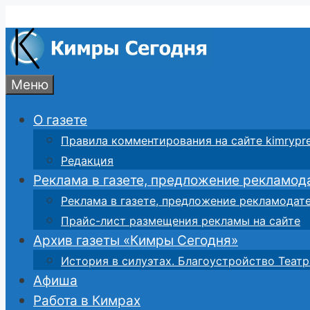
Перейти
к
содержимому
Меню
О газете
Правила комментирования на сайте kimrypre
Редакция
Реклама в газете, предложение рекламод
Реклама в газете, предложение рекламодат
Прайс-лист размещения рекламы на сайте
Архив газеты «Кимры Сегодня»
История в силуэтах. Благоустройство Театр
Афиша
Работа в Кимрах