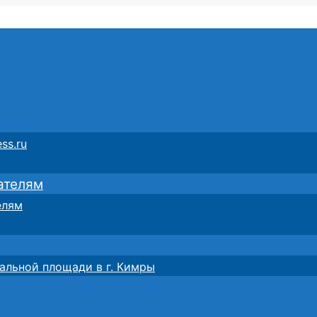
ss.ru
ателям
елям
альной площади в г. Кимры