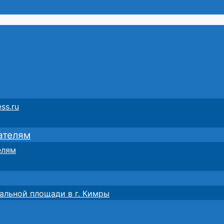
ss.ru
ателям
елям
альной площади в г. Кимры