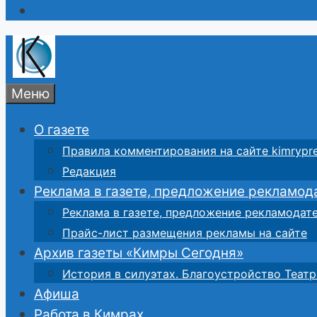
Меню
О газете
Правила комментирования на сайте kimrypre
Редакция
Реклама в газете, предложение рекламод
Реклама в газете, предложение рекламодат
Прайс-лист размещения рекламы на сайте
Архив газеты «Кимры Сегодня»
История в силуэтах. Благоустройство Театр
Афиша
Работа в Кимрах