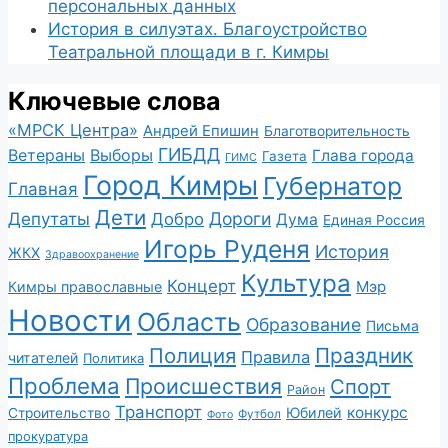
персональных данных
История в силуэтах. Благоустройство
Театральной площади в г. Кимры
Ключевые слова
«МРСК Центра»
Андрей Епишин
Благотворительность
ГИБДД
Ветераны
Выборы
Глава города
Газета
ГИМС
Город Кимры
Губернатор
Главная
Дети
Депутаты
Дороги
Добро
Дума
Единая Россия
Игорь Руденя
История
ЖКХ
Здравоохранение
Культура
Концерт
Мэр
Кимры православные
Новости
Область
Образование
Письма
Полиция
Праздник
Правила
читателей
Политика
Проблема
Происшествия
Спорт
Район
Транспорт
конкурс
Юбилей
Строительство
Футбол
Фото
прокуратура