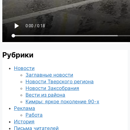
Рубрики
Новости
Заглавные новости
Новости Тверского региона
Новости Заксобрания
Вести из района
Кимры: яркое поколение 90-х
Реклама
Работа
История
Письма читателей