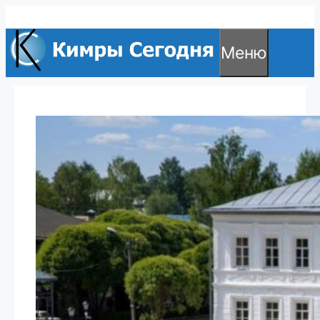
Перейти
к
Меню
содержимому