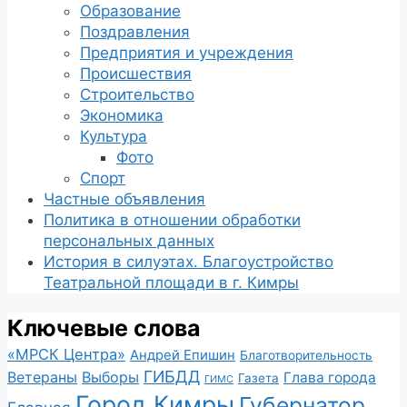
Образование
Поздравления
Предприятия и учреждения
Происшествия
Строительство
Экономика
Культура
Фото
Спорт
Частные объявления
Политика в отношении обработки
персональных данных
История в силуэтах. Благоустройство
Театральной площади в г. Кимры
Ключевые слова
«МРСК Центра»
Андрей Епишин
Благотворительность
ГИБДД
Ветераны
Выборы
Глава города
Газета
ГИМС
Город Кимры
Губернатор