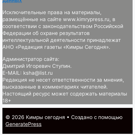
данных
Исключительные права на материалы,
размещённые на сайте www.kimrypress.ru, в
соответствии с законодательством Российской
Федерации об охране результатов
интеллектуальной деятельности принадлежат
АНО «Редакция газеты «Кимры Сегодня».
Администратор сайта:
Дмитрий Игоревич Ступин.
E-MAIL: ksha@list.ru
Редакция не несет ответственности за мнения,
высказанные в комментариях читателей.
Настоящий ресурс может содержать материалы
18+
© 2026 Кимры cегодня
• Создано с помощью
GeneratePress