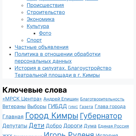
Происшествия
Строительство
Экономика
Культура
Фото
Спорт
Частные объявления
Политика в отношении обработки
персональных данных
История в силуэтах. Благоустройство
Театральной площади в г. Кимры
Ключевые слова
«МРСК Центра»
Андрей Епишин
Благотворительность
ГИБДД
Ветераны
Выборы
Глава города
Газета
ГИМС
Город Кимры
Губернатор
Главная
Дети
Депутаты
Дороги
Добро
Дума
Единая Россия
Игорь Руденя
История
ЖКХ