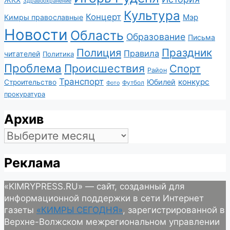
Здравоохранение
Культура
Концерт
Мэр
Кимры православные
Новости
Область
Образование
Письма
Полиция
Праздник
Правила
читателей
Политика
Проблема
Происшествия
Спорт
Район
Транспорт
конкурс
Юбилей
Строительство
Футбол
Фото
прокуратура
Архив
Архив
Реклама
«KIMRYPRESS.RU» — сайт, созданный для
информационной поддержки в сети Интернет
газеты
«КИМРЫ СЕГОДНЯ»
, зарегистрированной в
Верхне-Волжском межрегиональном управлении