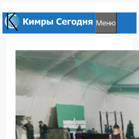
Перейти
к
Меню
содержимому