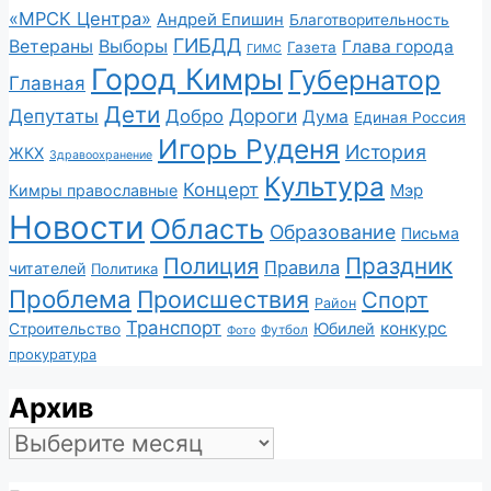
«МРСК Центра»
Андрей Епишин
Благотворительность
ГИБДД
Ветераны
Выборы
Глава города
Газета
ГИМС
Город Кимры
Губернатор
Главная
Дети
Депутаты
Дороги
Добро
Дума
Единая Россия
Игорь Руденя
История
ЖКХ
Здравоохранение
Культура
Концерт
Мэр
Кимры православные
Новости
Область
Образование
Письма
Полиция
Праздник
Правила
читателей
Политика
Проблема
Происшествия
Спорт
Район
Транспорт
конкурс
Юбилей
Строительство
Футбол
Фото
прокуратура
Архив
Архив