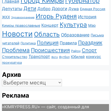
Город Кимры
Губернатор
Главная
Дети
Депутаты
Дороги
Добро
Дума
Единая Россия
Игорь Руденя
История
ЖКХ
Здравоохранение
Культура
Концерт
Мэр
Кимры православные
Новости
Область
Образование
Письма
Полиция
Праздник
Правила
читателей
Политика
Проблема
Происшествия
Спорт
Район
Транспорт
конкурс
Юбилей
Строительство
Футбол
Фото
прокуратура
Архив
Архив
Реклама
«KIMRYPRESS.RU» — сайт, созданный для