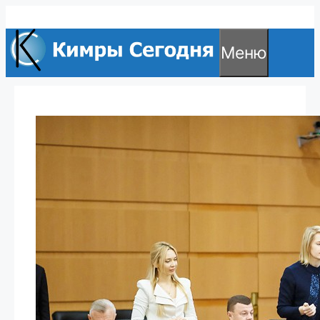
Перейти
к
Меню
содержимому