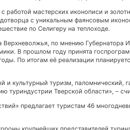
 с работой мастерских иконописи и золотн
удотворца с уникальным фаянсовым иконо
ешествие по Селигеру на теплоходе.
а Верхневолжья, по мнению Губернатора И
мики. В прошлом году принята госпрограм
 годы. По итогам её реализации планирует
й и культурный туризм, паломнический, г
ию туриндустрии Тверской области», – счи
твий» предлагает туристам 46 многоднев
тороны крупнейших представителей турин