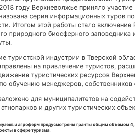
 2018 году Верхневолжье приняло участие 
анизована серия информационных туров п
ти. Итогом этой работы стало включение 
го природного биосферного заповедника и
уты.
ие туристской индустрии в Тверской облас
аправлены на привлечение туристов, рас
одвижение туристических ресурсов Верхне
о обучению менеджеров, собственников о
заложено для муниципалитетов на содейс
 этнопарков и других туристических объек
узеев и агроферм предусмотрены гранты общим объёмом 4,8 
оекты в сфере туризма.