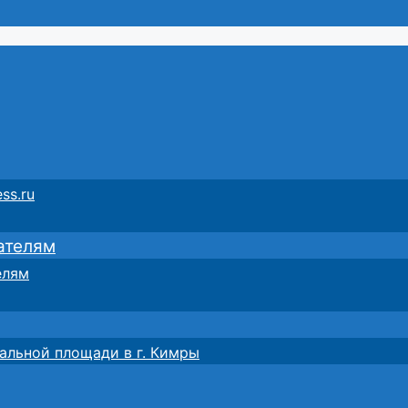
ss.ru
ателям
елям
альной площади в г. Кимры