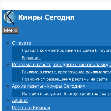
Перейти
к
содержимому
Меню
О газете
Правила комментирования на сайте kimrypre
Редакция
Реклама в газете, предложение рекламод
Реклама в газете, предложение рекламодат
Прайс-лист размещения рекламы на сайте
Архив газеты «Кимры Сегодня»
История в силуэтах. Благоустройство Театр
Афиша
Работа в Кимрах