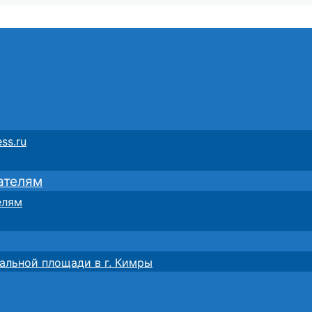
ss.ru
ателям
елям
альной площади в г. Кимры