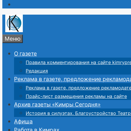
Меню
О газете
Правила комментирования на сайте kimrypre
Редакция
Реклама в газете, предложение рекламод
Реклама в газете, предложение рекламодат
Прайс-лист размещения рекламы на сайте
Архив газеты «Кимры Сегодня»
История в силуэтах. Благоустройство Театр
Афиша
Работа в Кимрах