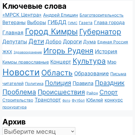
Ключевые слова
«МРСК Центра»
Андрей Епишин
Благотворительность
ГИБДД
Ветераны
Выборы
Глава города
Газета
ГИМС
Город Кимры
Губернатор
Главная
Дети
Депутаты
Дороги
Добро
Дума
Единая Россия
Игорь Руденя
История
ЖКХ
Здравоохранение
Культура
Концерт
Мэр
Кимры православные
Новости
Область
Образование
Письма
Полиция
Праздник
Правила
читателей
Политика
Проблема
Происшествия
Спорт
Район
Транспорт
конкурс
Юбилей
Строительство
Футбол
Фото
прокуратура
Архив
Архив