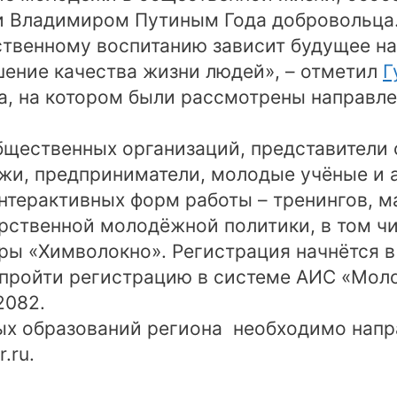
 Владимиром Путиным Года добровольца.
твенному воспитанию зависит будущее на
ение качества жизни людей», – отметил
Г
а, на котором были рассмотрены направл
щественных организаций, представители 
жи, предприниматели, молодые учёные и 
терактивных форм работы – тренингов, ма
ственной молодёжной политики, в том чи
ы «Химволокно». Регистрация начнётся в 
 пройти регистрацию в системе АИС «Мол
2082.
ых образований региона необходимо напра
.ru.