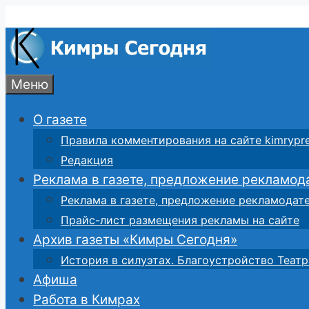
Перейти
к
содержимому
Меню
О газете
Правила комментирования на сайте kimrypre
Редакция
Реклама в газете, предложение рекламод
Реклама в газете, предложение рекламодат
Прайс-лист размещения рекламы на сайте
Архив газеты «Кимры Сегодня»
История в силуэтах. Благоустройство Театр
Афиша
Работа в Кимрах