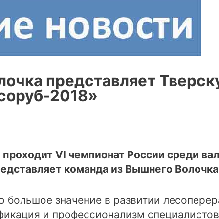
лочка представляет Тверск
соруб-2018»
ге проходит VI чемпионат России среди в
редставляет команда из Вышнего Волочка
что большое значение в развитии лесопе
фикация и профессионализм специалистов