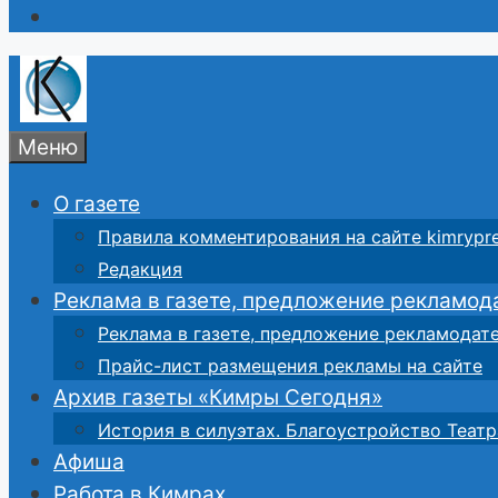
Меню
О газете
Правила комментирования на сайте kimrypre
Редакция
Реклама в газете, предложение рекламод
Реклама в газете, предложение рекламодат
Прайс-лист размещения рекламы на сайте
Архив газеты «Кимры Сегодня»
История в силуэтах. Благоустройство Театр
Афиша
Работа в Кимрах