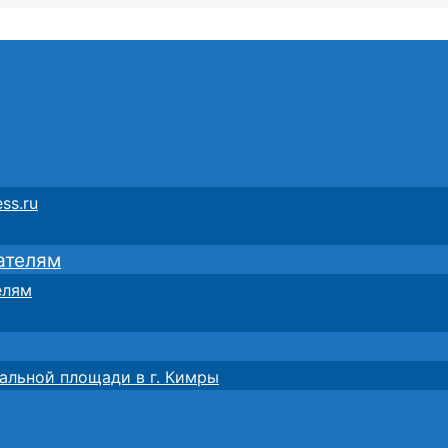
ss.ru
ателям
елям
альной площади в г. Кимры