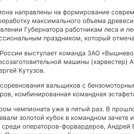
иона направлены на формирование соврем
реработку максимального объема древеси
авлении Губернатора работникам леса и 
ссиональным праздником, который отмеча
 России выступает команда ЗАО «Вышнево
есозаготовительной машины (харвестер) А
ргей Кутузов.
 соревнования вальщиков с бензомоторны
ров, комбинированная командная эстафет
ером чемпионата уже в пятый раз. В прош
евали золотой кубок в командном зачете 
л среди операторов-форвардеров, Андрей 