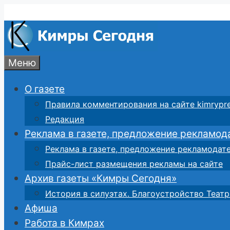
Перейти
к
содержимому
Меню
О газете
Правила комментирования на сайте kimrypre
Редакция
Реклама в газете, предложение рекламод
Реклама в газете, предложение рекламодат
Прайс-лист размещения рекламы на сайте
Архив газеты «Кимры Сегодня»
История в силуэтах. Благоустройство Театр
Афиша
Работа в Кимрах