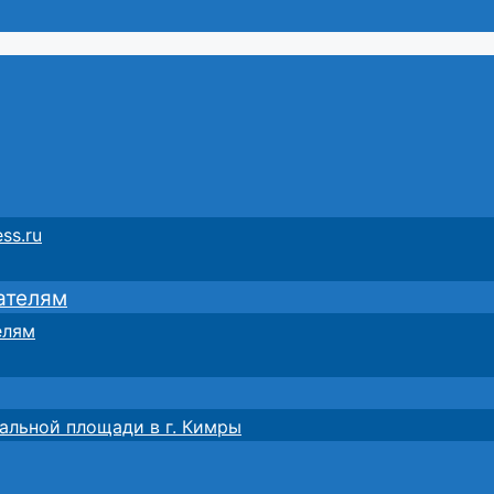
ss.ru
ателям
елям
альной площади в г. Кимры