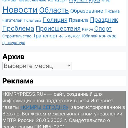
Новости
Область
Образование
Письма
Полиция
Праздник
Правила
читателей
Политика
Проблема
Происшествия
Спорт
Район
Транспорт
конкурс
Юбилей
Строительство
Футбол
Фото
прокуратура
Архив
Архив
Реклама
«KIMRYPRESS.RU» — сайт, созданный для
информационной поддержки в сети Интернет
газеты
«КИМРЫ СЕГОДНЯ»
, зарегистрированной в
Верхне-Волжском межрегиональном управлении
МПТР России 26.05.2003 г. Свидетельство о
регистрации ПИ №5-0701.