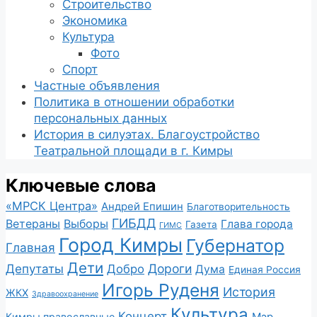
Строительство
Экономика
Культура
Фото
Спорт
Частные объявления
Политика в отношении обработки
персональных данных
История в силуэтах. Благоустройство
Театральной площади в г. Кимры
Ключевые слова
«МРСК Центра»
Андрей Епишин
Благотворительность
ГИБДД
Ветераны
Выборы
Глава города
Газета
ГИМС
Город Кимры
Губернатор
Главная
Дети
Депутаты
Дороги
Добро
Дума
Единая Россия
Игорь Руденя
История
ЖКХ
Здравоохранение
Культура
Концерт
Мэр
Кимры православные