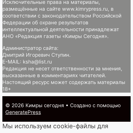
Исключительные права на материалы,
размещённые на сайте www.kimrypress.ru, в
соответствии с законодательством Российской
Федерации об охране результатов
интеллектуальной деятельности принадлежат
АНО «Редакция газеты «Кимры Сегодня».
Администратор сайта:
Дмитрий Игоревич Ступин.
E-MAIL: ksha@list.ru
Редакция не несет ответственности за мнения,
высказанные в комментариях читателей.
Настоящий ресурс может содержать материалы
18+
© 2026 Кимры cегодня
• Создано с помощью
GeneratePress
Мы используем cookie-файлы для