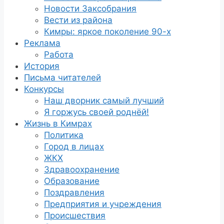
Новости Заксобрания
Вести из района
Кимры: яркое поколение 90-х
Реклама
Работа
История
Письма читателей
Конкурсы
Наш дворник самый лучший
Я горжусь своей роднёй!
Жизнь в Кимрах
Политика
Город в лицах
ЖКХ
Здравоохранение
Образование
Поздравления
Предприятия и учреждения
Происшествия